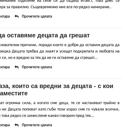
нимание отделяме на себе си Да бъдеш егоист, това днес се
ра за правилно. Същевременно ние все по-рядко намираме..
нтара
Прочетете цялата
а оставяме децата да грешат
нователни причини, поради които е добре да оставим децата да
решка Децата трябва да знаят и усещат подкрепата и любовта на
си, но е вредно за тях да не ги оставяме да сгрешат...
нтара
Прочетете цялата
аза, които са вредни за децата - с кои
заместите
т огромна сила, а когато сме деца, те се настаняват трайно в
 ни Децата попиват като гъби този израз сме го чували всички,
 това рядко се замисляме какво говорим пред тях...
нтара
Прочетете цялата