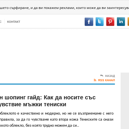
хника
Психология
Битовизми
За хората
Разни
ашето сърфиране, и да ви покажем реклами, които може да ви заинтересув
С
КОНТАКТ
НАЗАД
RSS КАНАЛ
 шопинг гайд: Как да носите със
увствие мъжки тениски
блеклото е качествено и модерно, но не се възприемаме с него
правила, за да го чувстваме като втора кожа Тениските са онази
жкото облекло, без която трудно можем да си..