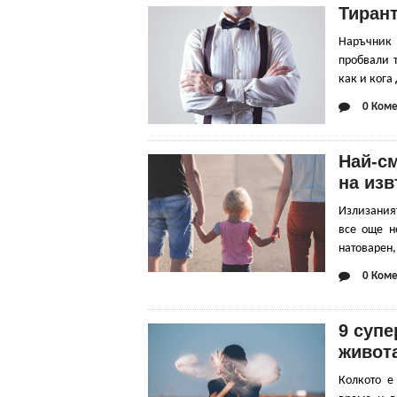
Тирант
Наръчник 
пробвали т
как и кога
0 Коме
Най-с
на из
Излизаният
все още н
натоварен,
0 Коме
9 супе
живот
Колкото е