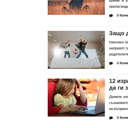
време и в
пропаганди
0 Коме
Защо д
Няколко ос
направят г
родителите 
0 Коме
12 изр
да ги 
Думите има
съзнанието
но въпреки
0 Коме