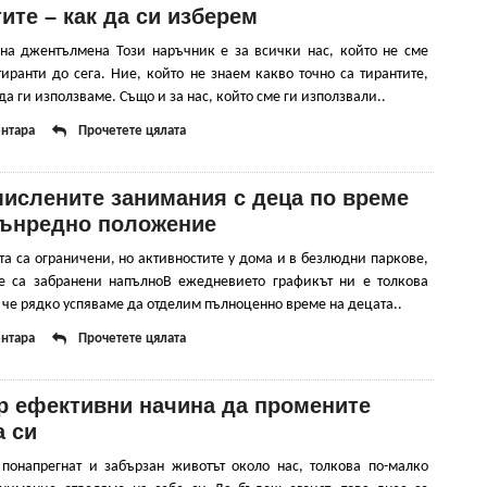
ите – как да си изберем
на джентълмена Този наръчник е за всички нас, който не сме
иранти до сега. Ние, който не знаем какво точно са тирантите,
 да ги използваме. Също и за нас, който сме ги използвали..
нтара
Прочетете цялата
мислените занимания с деца по време
вънредно положение
а са ограничени, но активностите у дома и в безлюдни паркове,
е са забранени напълноВ ежедневието графикът ни е толкова
 че рядко успяваме да отделим пълноценно време на децата..
нтара
Прочетете цялата
р ефективни начина да промените
а си
 понапрегнат и забързан животът около нас, толкова по-малко