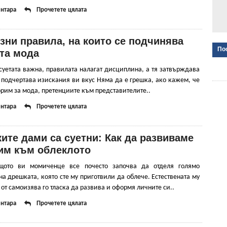
нтара
Прочетете цялата
зни правила, на които се подчинява
По
та мода
суетата важна, правилата налагат дисциплина, а тя затвърждава
 подчертава изискания ви вкус Няма да е грешка, ако кажем, че
орим за мода, претенциите към представителите..
нтара
Прочетете цялата
ите дами са суетни: Как да развиваме
 им към облеклото
щото ви момиченце все почесто започва да отделя голямо
а дрешката, която сте му приготвили да облече. Естествената му
 от самоизява го тласка да развива и оформя личните си..
нтара
Прочетете цялата