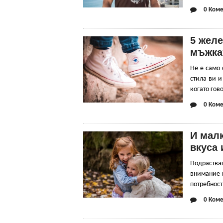
0 Коме
5 желе
мъжка
Не е само 
стила ви и
когато гов
0 Коме
И малк
вкуса
Подраства
внимание н
потребност
0 Коме