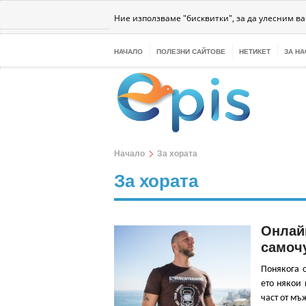
Бизнес
Интернет
Здраве
Наука
Те
Ние използваме "бисквитки", за да улесним в
НАЧАЛО
ПОЛЕЗНИ САЙТОВЕ
НЕТИКЕТ
ЗА НА
Начало
За хората
За хората
Онлайн
самоч
Понякога о
ето някои 
част от мъ