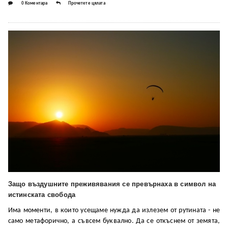
0 Коментара
Прочетете цялата
Защо въздушните преживявания се превърнаха в символ на
истинската свобода
Има моменти, в които усещаме нужда да излезем от рутината - не
само метафорично, а съвсем буквално. Да се откъснем от земята,