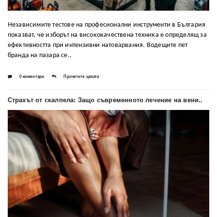
Независимите тестове на професионални инструменти в България
показват, че изборът на висококачествена техника е определящ за
ефективността при интензивни натоварвания. Водещите пет
бранда на пазара се..
0 коментари
Прочетете цялата
Страхът от скалпела: Защо съвременното лечение на вени..