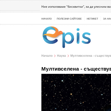
Бизнес
Интернет
Здраве
Наука
Те
Ние използваме "бисквитки", за да улесним в
НАЧАЛО
ПОЛЕЗНИ САЙТОВЕ
НЕТИКЕТ
ЗА НА
Начало
Наука
Мултивселена - съществув
Мултивселена - съществу