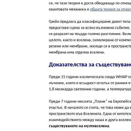
се, че тази теория е доста обещаваща по отно
квантовата механика и
общата теория за относ
Грийн предлага да класифицираме девет типа 
предоставя сцена за всяко възможно събитие.
се разразят на твърде голямо разстояние. Вкл
цялото, както и вселена, симулирана от компю
резени или мембрани, носещи се в пространств
мембрана има отделна вселена.
Доказателства за съществуван
Преди 15 години космическата сонда WMAP от
лъчение, което е всъщност остатък от ранния 
1,8 милиарда светлинни години, а температурат
Преди 7 години мисията „Планк“ на Европейс
участък. В началото се счита, че това може д
пространството във Вселената. Една от хипотези
взаимодействието между наша и друга вселена
съществуването на мултивселена
.