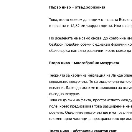
Първо ниво – отвъд хоризонта
Това, което можем да видим от нашата Вселена
възрастта е 13,82 милиарда години. Или това
Но Вселената не е само онова, до което ние и
безброй подобни обеми с еднакви физични кон
обаче ще са напълно различни, което може да 
Второ ниво – многобройни мехурчета
Теорията за хаотична инфлация на Линде опре
множество мехурчета. Те са отдалечени едно от
вселени. Даже да имахме възможност за пътува
съседно мехурче.
Това се дължи на факта, пространството между 
поле, което предизвиква това разширение не е
роенето. Отделните мехурчета ще имат различ
елементарни частици, а пространството ще им
Трето ниво – абстрактен квантов свят