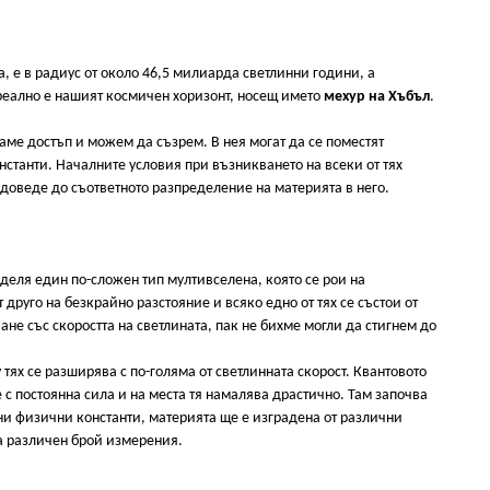
, е в радиус от около 46,5 милиарда светлинни години, а
 реално е нашият космичен хоризонт, носещ името
мехур на Хъбъл
.
маме достъп и можем да съзрем. В нея могат да се поместят
станти. Началните условия при възникването на всеки от тях
доведе до съответното разпределение на материята в него.
деля един по-сложен тип мултивселена, която се рои на
 друго на безкрайно разстояние и всяко едно от тях се състои от
не със скоростта на светлината, пак не бихме могли да стигнем до
тях се разширява с по-голяма от светлинната скорост. Квантовото
 с постоянна сила и на места тя намалява драстично. Там започва
ни физични константи, материята ще е изградена от различни
а различен брой измерения.