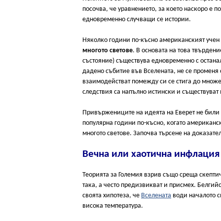
посочва, че уравнението, за което наскоро е 
едновременно случващи се истории.
Няколко години по-късно американският учен 
многото светове
. В основата на това твърден
състояние) съществува едновременно с останал
дадено събитие във Вселената, не се променя 
взаимодействат помежду си се стига до множе
следствия са напълно истински и съществуват 
Привържениците на идеята на Еверет не били м
популярна години по-късно, когато американс
многото светове. Започва търсене на доказате
Вечна или хаотична инфлация
Теорията за Големия взрив също среща скепти
така, а често предизвикват и присмех. Белги
своята хипотеза, че
Вселената
води началото си
висока температура.