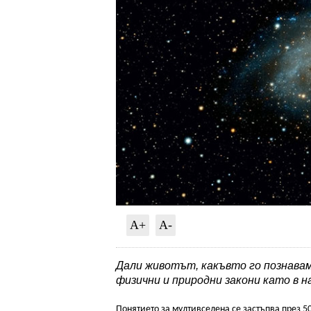
A+
A-
Дали животът, какъвто го познавам
физични и природни закони като в 
Понятието за мултивселена се застъпва през 5