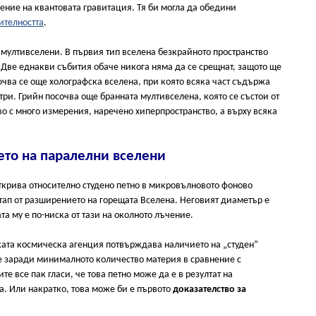
шение на квантовата гравитация. Тя би могла да обедини
ителността
.
мултивселени. В първия тип вселена безкрайното пространство
 Две еднакви събития обаче никога няма да се срещнат, защото ще
ючва се още холографска вселена, при която всяка част съдържа
три. Грийн посочва още бранната мултивселена, която се състои от
о с много измерения, наречено хиперпространство, а върху всяка
ето на паралелни вселени
крива относително студено петно в микровълновото фоново
етап от разширението на горещата Вселена. Неговият диаметър е
а му е по-ниска от тази на околното лъчение.
ката космическа агенция потвърждава наличието на „студен”
а е заради минималното количество материя в сравнение с
те все пак гласи, че това петно може да е в резултат на
. Или накратко, това може би е първото
доказателство за