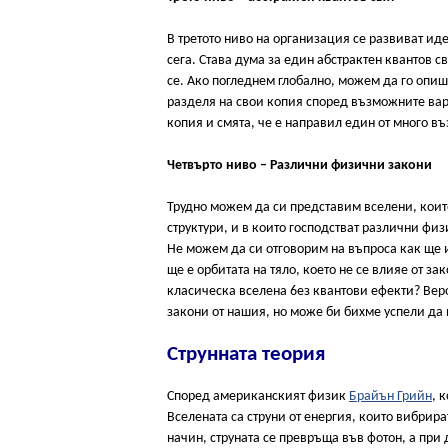
В третото ниво на организация се развиват ид
сега. Става дума за един абстрактен квантов с
се. Ако погледнем глобално, можем да го опиш
разделя на свои копия според възможните вар
копия и смята, че е направил един от много в
Четвърто ниво – Различни физични закони
Трудно можем да си представим вселени, коит
структури, и в които господстват различни фи
Не можем да си отговорим на въпроса как ще и
ще е орбитата на тяло, което не се влияе от з
класическа вселена 6ез квантови ефекти? Веро
закони от нашия, но може би бихме успели да 
Струнната теория
Според американският физик
Брайън Грийн
, 
Вселената са струни от енергия, които вибрир
начин, струната се превръща във фотон, а при