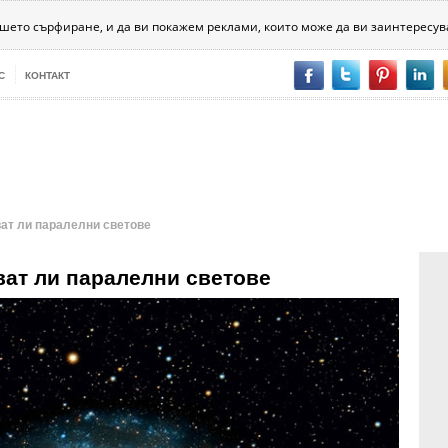
хника
Психология
Битовизми
За хората
Разни
ашето сърфиране, и да ви покажем реклами, които може да ви заинтересув
С
КОНТАКТ
ат ли паралелни светове
ват ли паралелни светове