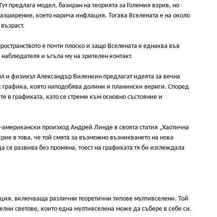
ут предлага модел, базиран на теорията за Големия взрив, но
азширение, което нарича инфлация. Тогава Вселената е на около
възраст.
ространството е почти плоско и защо Вселената е еднаква във
наблюдателя и ъгъла му на зрителен контакт.
л и физикът Александър Виленкин предлагат идеята за вечна
 с графика, която наподобява долини и планински вериги. Според
е в графиката, като се стреми към основно състояние и
о-американски произход Андрей Линде в своята статия „Хаотична
рие в това, че той смята за възможно възникването на нова
да се развива без промяна, тоест на графиката тя би изглеждала
ция, включваща различни теоретични типове мултивселени. Той
елни светове, които една мултивселена може да събере в себе си.