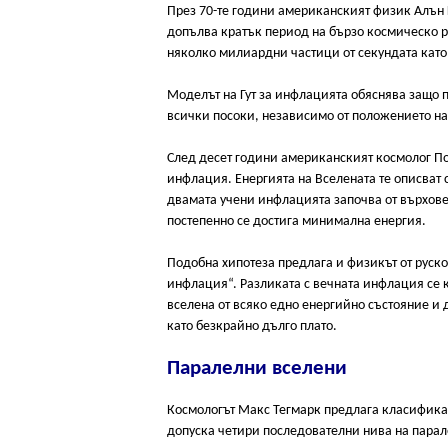
През 70-те години американският физик Алън Г
допълва кратък период на бързо космическо р
няколко милиардни частици от секундата като 
Моделът на Гут за инфлацията обяснява защо п
всички посоки, независимо от положението на 
След десет години американският космолог По
инфлация. Енергията на Вселената те описват
двамата учени инфлацията започва от върховет
постепенно се достига минимална енергия.
Подобна хипотеза предлага и физикът от руск
инфлация“. Разликата с вечната инфлация се к
вселена от всяко едно енергийно състояние и 
като безкрайно дълго плато.
Паралелни вселени
Космологът Макс Тегмарк предлага класифика
допуска четири последователни нива на парал