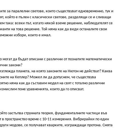
еите за паралелни светове, които съществуват едновременно, тук и
вят, който е пълен с класически светове, разделящи се и сливащи
ем така: всеки път, когато някой вземе решение, наблюдателят се
ианти на това решение. Той няма как да види останалите свои
ъзможни избори, които е имал.
о могат да бъдат описани с различни от познатите математически
зични закони?
зглежда планета, на която законите на Нютон не действат? Каква
аконите на Кеплер? Можел ли да допуснем, че съществува
ятно няма как да съставим модел на свят с тотално различни
измислим поне уравненията, които да го описват.
който застъпва струнната теория, фундаменталните частици във
ат в пространство-време с 10-11 измерения. Вибрирайки по един
 други модове, се получават кварките, изграждащи протона. Смята