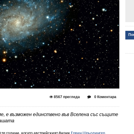
По
8567 прегледа
0 Коментара
е, е възможен единствено във Вселена със същите
нашата
0-те години, когато австрийският физик
Ервин Шрьодингер