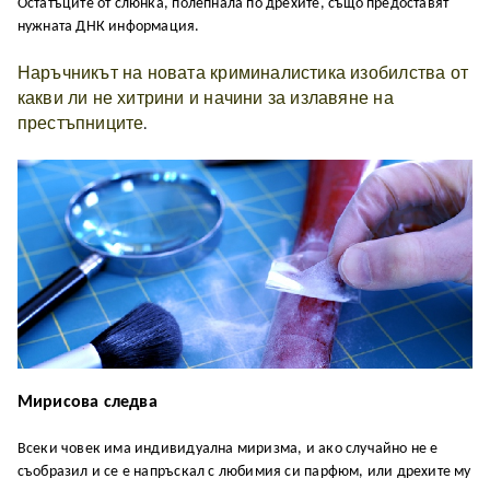
Остатъците от слюнка, полепнала по дрехите, също предоставят
нужната ДНК информация.
Наръчникът на новата криминалистика изобилства от
какви ли не хитрини и начини за излавяне на
престъпниците
.
Мирисова следва
Всеки човек има индивидуална миризма, и ако случайно не е
съобразил и се е напръскал с любимия си парфюм, или дрехите му