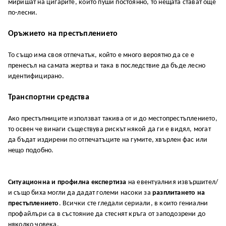
миришат на цигарите, които пуши постоянно, то нещата стават още
по-лесни.
Оръжието на престъплението
То също има своя отпечатък, който е много вероятно да се е
пренесъл на самата жертва и така в последствие да бъде лесно
идентифицирано.
Транспортни средства
Ако престъпниците използват такива от и до местопрестъплението,
то освен че винаги съществува рискът някой да ги е видял, могат
да бъдат издирени по отпечатъците на гумите, хвърлен фас или
нещо подобно.
Ситуационна и профилна експертиза
на евентуалния извършител/
и също биха могли да дадат големи насоки за
разплитането на
престъплението
. Всички сте гледали сериали, в които гениални
профайлъри са в състояние да стеснят кръга от заподозрени до
няколко човека.