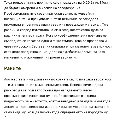
Те са толкова миниатюрни, че са от порядъка на 0.25-1 мм. Могат
да бъдат намерени и в косите на заподозрения.
Професионалистите сравняват остатъците, измервайки
коефициента на пречупване. С тази величина се определя
промяната в преминаващата светлина през даден материал. Тя е
различна според източника на стъклото, когато става дума за
разлики в температурата. Когато коефициентите на пречупване
съвпаднат, се касае за едно и също стъкло. Това се проверява и
чрез микроскоп. Съставът на стъклата е показателен, в зависимост
от тяхното предназначение, дали са с добавени елементи като
магнезий или алуминий, и прочие варианти.
Раните
Ако жертвата има ухапвания по краката си, то по всяка вероятност
те имат отношение към престъплението. Понеже вече е доста
рисково да се ползват оръжия при нападението, често
престъпниците използват кучета. Експертизите разкриват
подробности за животното, което е внедрено в бандата и могат да
достигнат до невероятни изводи. Космите могат да подскажат не
само вида му, но и да помогнат да определянето на породата му.