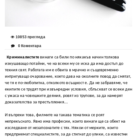
10853 прегледа
0 Коментара
Криминалистите
винаги са били по някакъв начин толкова
изкушаващо потайни, че на всеки му се иска да има достъп до
техния свят. Работата им е обвита в мрачно и същевременно
интригуващо очарование, което дава на околните повод да смятат,
че тя е по-любопитна, отколкото всъщност е. Да не забравяме, че
екипите се трудят при извънредни условия, сблъскват се всеки ден
с ужаса на човешките деяния, ровят из трупове, за да намерят
доказателства за престъпления...
И въпреки това, филмите на такава тематика се роят
непрекъснато. Явно има професии, които винаги ще са обект на
изследване от незапознатите с тях. Някои от мерките, които
предприемат специалистите, за да стигнат до улики, са известни