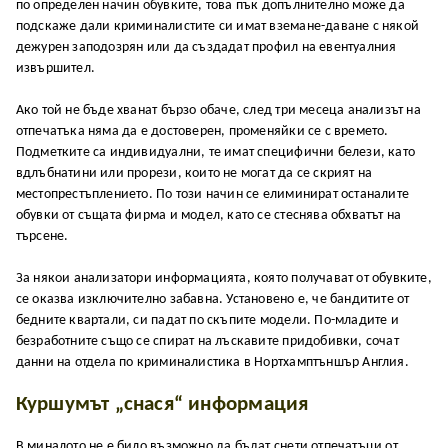
по определен начин обувките, това пък допълнително може да
подскаже дали криминалистите си имат вземане-даване с някой
дежурен заподозрян или да създадат профил на евентуалния
извършител.
Ако той не бъде хванат бързо обаче, след три месеца анализът на
отпечатъка няма да е достоверен, променяйки се с времето.
Подметките са индивидуални, те имат специфични белези, като
вдлъбнатини или прорези, които не могат да се скрият на
местопрестъплението. По този начин се елиминират останалите
обувки от същата фирма и модел, като се стеснява обхватът на
търсене.
За някои анализатори информацията, която получават от обувките,
се оказва изключително забавна. Установено е, че бандитите от
бедните квартали, си падат по скъпите модели. По-младите и
безработните също се спират на лъскавите придобивки, сочат
данни на отдела по криминалистика в Нортхамптъншър Англия.
Куршумът „снася“ информация
В миналото не е било възможно да бъдат снети отпечатъци от