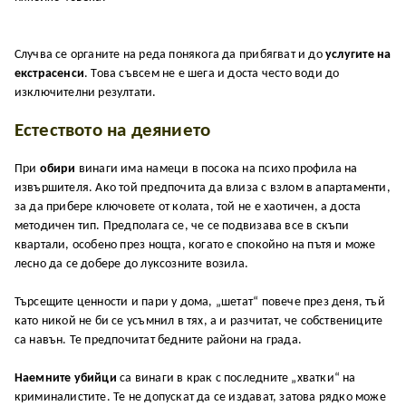
Случва се органите на реда понякога да прибягват и до
услугите на
екстрасенси
. Това съвсем не е шега и доста често води до
изключителни резултати.
Естеството на деянието
При
обири
винаги има намеци в посока на психо профила на
извършителя. Ако той предпочита да влиза с взлом в апартаменти,
за да прибере ключовете от колата, той не е хаотичен, а доста
методичен тип. Предполага се, че се подвизава все в скъпи
квартали, особено през нощта, когато е спокойно на пътя и може
лесно да се добере до луксозните возила.
Търсещите ценности и пари у дома, „шетат“ повече през деня, тъй
като никой не би се усъмнил в тях, а и разчитат, че собствениците
са навън. Те предпочитат бедните райони на града.
Наемните убийци
са винаги в крак с последните „хватки“ на
криминалистите. Те не допускат да се издават, затова рядко може