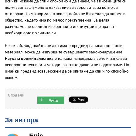
Всички искаме да спим спокойно и да знаем, че виновниците си
получават заслуженото наказание за зверствата, за които са
отговорни. Няма нормален човек, който не би желал да живее в
общество, където има по-малко престъпления. За целта
разчитаме, че съответните органи и институции ще правят
необходимото по силите си.
Не се заблуждавайте, че ако имате предвид написаното в този
материал, може да извършите съвършеното закононарушение!
Науката криминалистика
е толкова напреднала вече и използва
невероятни техники и методи, за които даже и не подозираме. Но
имайки предвид това, можем да се опитаме да спим по-спокойно
нощем.
Сподели
За автора
Epis