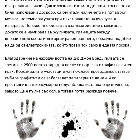
изстреляните гилзи. Дактилоскопските методи, които основно са
били използвани доскоро, са отчитали наличието на пот върху
метала, но температурата при изхвърлянето на куршума я
изпарява. Понеже тя е била във взаимодействие с месинга,
докато се е намирала върху гилзата, границата между
корозиралия метал и некорозиралия под него, образува подобие
на диод от електрониката, който прави ток само в едната посока.
Благодарение на находчивостта на д-р Джон Бонд, гилзата се
третира с 2500-волтов заряд, а после се поръсва с графит на ситен
прах. Корозиралите участъци имат по-слаба проводимост, там се
събира графитът и се забелязват папиларните линии. Ако
престъпникът е консумирал полуфабрикати, става още по-лесно,
защото ще е пълна със сол, а тогава потта разяжда повече.