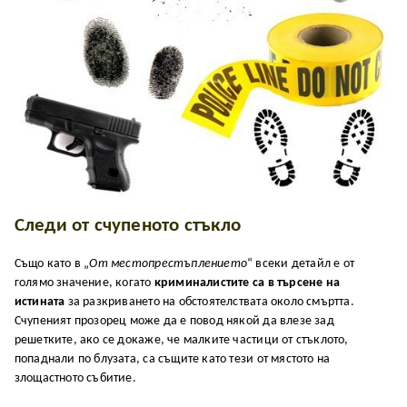
Следи от счупеното стъкло
Също като в „
От местопрестъплението
“ всеки детайл е от
голямо значение, когато
криминалистите
са в търсене на
истината
за разкриването на обстоятелствата около смъртта.
Счупеният прозорец може да е повод някой да влезе зад
решетките, ако се докаже, че малките частици от стъклото,
попаднали по блузата, са същите като тези от мястото на
злощастното събитие.