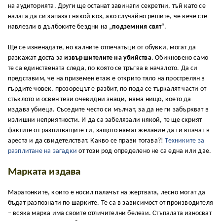
на аудиторията. Други ще останат завинаги секретни, тъй като се
налага да си запазят някой коз, ако случайно решите, че вече сте
навлезли в дълбоките бездни на „
подземния свят
“.
Ще се изненадате, но калните отпечатъци от обувки, могат да
разкажат доста за
извършителите на убийства
. Обикновено само
те са единствената следа, по която се тръгва в началото. Да си
представим, че на приземен етаж е открито тяло на прострелян в
гърдите човек, прозорецът е разбит, по пода се търкалят части от
стъклото и освен тези очевидни знаци, няма нищо, което да
издава убиеца. Съседите често си мълчат, за да не ги забъркват в
излишни неприятности. И да са забелязали някой, те ще скрият
фактите от разпитващите ги, защото нямат желание да ги влачат в
ареста и да свидетелстват. Какво се прави тогава?!
Техниките за
разплитане на загадки
от този род определено не са една или две.
Марката издава
Маратонките, които е носил палачът на жертвата, лесно могат да
бъдат разпознати по шарките. Те са в зависимост от производителя
– всяка марка има своите отличителни белези. Стъпалата износват