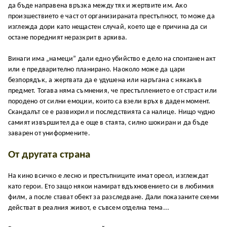
да бъде направена връзка между тях и жертвите им. Ако
произшествието е част от организираната престъпност, то може да
изглежда дори като нещастен случай, което ще е причина да си
остане поредният неразкрит в архива.
Винаги има „намеци” дали едно убийство е дело на спонтанен акт
или е предварително планирано. Наоколо може да цари
безпорядък, а жертвата да е удушена или наръгана с някакъв
предмет. Тогава няма съмнения, че престъплението е от страст или
породено от силни емоции, които са взели връх в даден момент.
Скандалът се е развихрил и последствията са налице. Нищо чудно
самият извършител да е още в стаята, силно шокиран и да бъде
заварен от униформените.
От другата страна
На кино всичко е лесно и престъпниците имат ореол, изглеждат
като герои. Ето защо някои намират вдъхновението си в любимия
филм, а после стават обект за разследване. Дали показаните схеми
действат в реалния живот, е съвсем отделна тема...