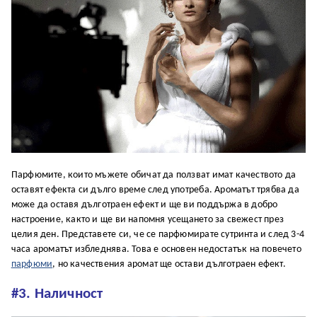
Парфюмите, които мъжете обичат да ползват имат качеството да
оставят ефекта си дълго време след употреба. Ароматът трябва да
може да оставя дълготраен ефект и ще ви поддържа в добро
настроение, както и ще ви напомня усещането за свежест през
целия ден. Представете си, че се парфюмирате сутринта и след 3-4
часа ароматът избледнява. Това е основен недостатък на повечето
парфюми
, но качествения аромат ще остави дълготраен ефект.
#3. Наличност