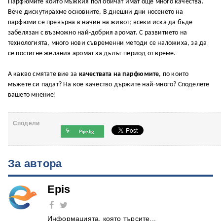
Парфюмите които мъжкия пол обичат имат още много качества.
Вече дискутирахме основните. В днешни дни носенето на
парфюми се превърна в начин на живот; всеки иска да бъде
забелязан с възможно най-добрия аромат. С развитието на
технологията, много нови съвременни методи се наложиха, за да
се постигне желания аромат за дълъг период от време.
А какво смятате вие за
качествата на парфюмите
, по които
мъжете си падат? На кое качество държите най-много? Споделете
вашето мнение!
Сподели
За автора
Epis
Информацията, която търсите...