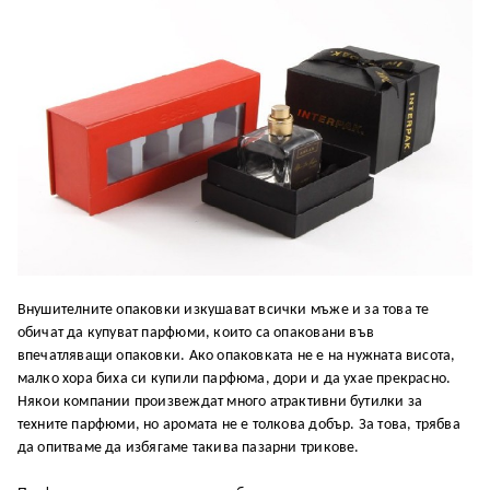
Внушителните опаковки изкушават всички мъже и за това те
обичат да купуват парфюми, които са опаковани във
впечатляващи опаковки. Ако опаковката не е на нужната висота,
малко хора биха си купили парфюма, дори и да ухае прекрасно.
Някои компании произвеждат много атрактивни бутилки за
техните парфюми, но аромата не е толкова добър. За това, трябва
да опитваме да избягаме такива пазарни трикове.