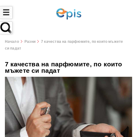
☰
Начало
Разни
7 качества на парфюмите, по които мъжете
си падат
7 качества на парфюмите, по които
мъжете си падат