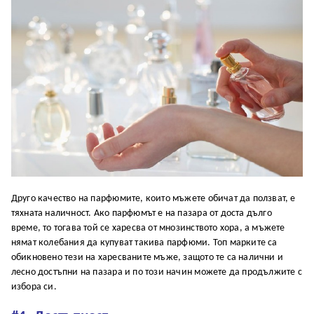
Друго качество на парфюмите, които мъжете обичат да ползват, е
тяхната наличност. Ако парфюмът е на пазара от доста дълго
време, то тогава той се харесва от мнозинството хора, а мъжете
нямат колебания да купуват такива парфюми. Топ марките са
обикновено тези на харесваните мъже, защото те са налични и
лесно достъпни на пазара и по този начин можете да продължите с
избора си.