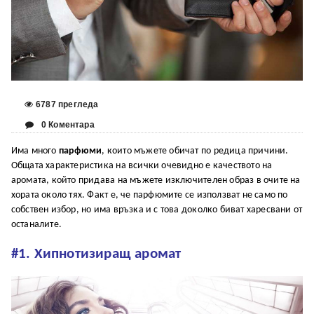
6787 прегледа
0 Коментара
Има много
парфюми
, които мъжете обичат по редица причини.
Общата характеристика на всички очевидно е качеството на
аромата, който придава на мъжете изключителен образ в очите на
хората около тях. Факт е, че парфюмите се използват не само по
собствен избор, но има връзка и с това доколко биват харесвани от
останалите.
#1. Хипнотизиращ аромат