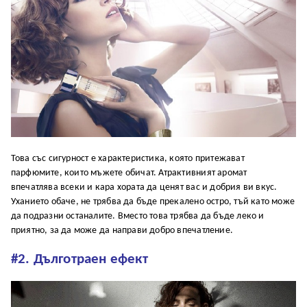
Това със сигурност е характеристика, която притежават
парфюмите, които мъжете обичат. Атрактивният аромат
впечатлява всеки и кара хората да ценят вас и добрия ви вкус.
Уханието обаче, не трябва да бъде прекалено остро, тъй като може
да подразни останалите. Вместо това трябва да бъде леко и
приятно, за да може да направи добро впечатление.
#2. Дълготраен ефект