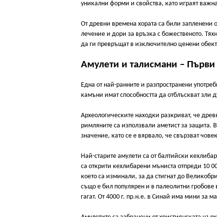
уникални форми и свойства, като играят важна
От древни времена хората са били запленени о
лечение и дори за връзка с божественото. Тях
да ги превръщат в изключително ценени обект
Амулети и талисмани – Първи 
Една от най-ранните и разпространени употреб
камъни имат способността да отблъскват зли ду
Археологическите находки разкриват, че древн
римляните са използвали аметист за защита. В
значение, като се е вярвало, че свързват чове
Най-старите амулети са от балтийски кехлибар
са открити кехлибарени мъниста отпреди 10 00
което са изминали, за да стигнат до Великобри
също е бил популярен и в палеолитни гробове 
гагат. От 4000 г. пр.н.е. в Синай има мини за м