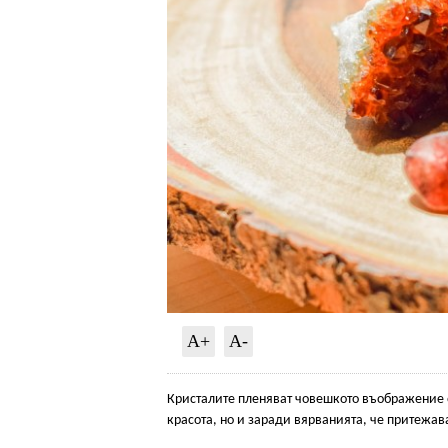
A+
A-
Кристалите пленяват човешкото въображение о
красота, но и заради вярванията, че притежа