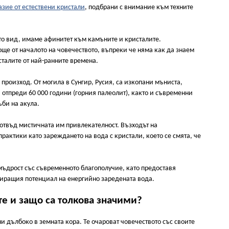
зие от естествени кристали
, подбрани с внимание към техните
то вид, имаме афинитет към камъните и кристалите.
ще от началото на човечеството, въпреки че няма как да знаем
талите от най-ранните времена.
 произход. От могила в Сунгир, Русия, са изкопани мъниста,
 отпреди 60 000 години (горния палеолит), както и съвременни
ъби на акула.
 отвъд мистичната им привлекателност. Възходът на
рактики като зареждането на вода с кристали, което се смята, че
мъдрост със съвременното благополучие, като предоставя
миращия потенциал на енергийно заредената вода.
те и защо са толкова значими?
 дълбоко в земната кора. Те очароват човечеството със своите