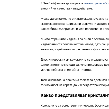
В ЗенЛайф може да откриете
голямо разнообра
енергийни качества и въздействие.
Може да се каже, че откакто съществуваме ка
Използването на талисмани и амулети датира о
как са били възприемани или използвани крис
Много от ранните изделия са били с органичен
издълбани от слонова кост на мамут, датиращи
мъниста, изработени от раковини и фосилни з
Днес интересът към кристалите се е разширил
алтернативните методи за лечение доведе до п
усилва нейната енергийна чистота.
Тази иновативна практика съчетава древната 
възможност на хората да изследват трансфор
Какво представляват кристали
Кристалите са естествени минерали, формирани