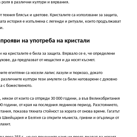
 роля в различни култури и вярвания.
т техния блясък и цветове. Кристалите са използвани за защита,
ната история е изпълнена с легенди и ритуали, които продължават
и.
прояви на употреба на кристали
и на кристалите е била за защита. Вярвало се е, че определени
хове, да предпазват от нещастия и да носят късмет.
ите египтяни са носели лапис лазули и тюркоаз, докато
 различните култури тези амулети са били натоварени с духовно
ка с божественото.
, някои от които са отпреди 30 000 години, а във Великобритания
0 години, от края на последния ледников период. Разстоянието,
тания, показва тяхната стойност за хората от онова време. Гагатът
в Швейцария и Белгия са открити мъниста, гривни и огърлици от
алахит.