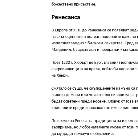
божествено присъствие.
Ренесанса
В Европа от XI в. до Ренесанса се появяват ре
на скъпоценните и полускъпоценните камъни 
използват заедно с билкови лекарства. Сред а
Мандевил. Съществуват и препратки към камън
През 1232 г. Хюбърт де Бург, главният юстикула
съкровищницата на краля, който би направил н
на Хенри.
Смятало се също, че скъпоценните камъни са п
живеят демони или че ако с тях се занимава г
бъдат осветени преди носене. Отзвук от това 
кристалите преди използването им в кристалн
По време на Ренесанса традицията за използв
възприема, но любознателните умове от този п
да му дадат по-научно обяснение.