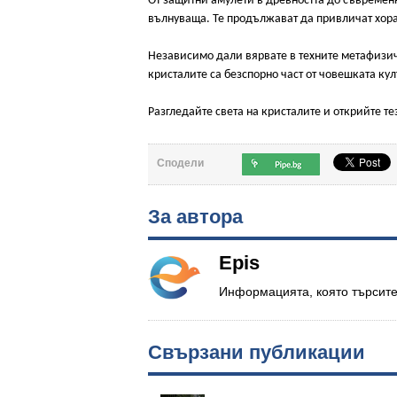
От защитни амулети в древността до съвременн
вълнуваща. Те продължават да привличат хорат
Независимо дали вярвате в техните метафизичн
кристалите са безспорно част от човешката кул
Разгледайте света на кристалите и открийте те
Сподели
За автора
Epis
Информацията, която търсите.
Свързани публикации