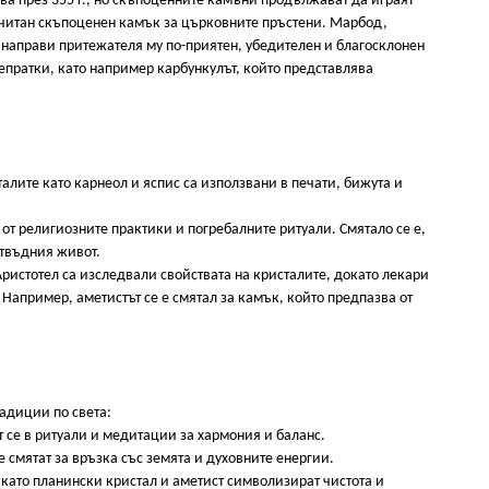
ва през 355 г., но скъпоценните камъни продължават да играят
почитан скъпоценен камък за църковните пръстени. Марбод,
ще направи притежателя му по-приятен, убедителен и благосклонен
епратки, като например карбункулът, който представлява
лите като карнеол и яспис са използвани в печати, бижута и
 от религиозните практики и погребалните ритуали. Смятало се е,
отвъдния живот.
ристотел са изследвали свойствата на кристалите, докато лекари
 Например, аметистът се е смятал за камък, който предпазва от
адиции по света:
 се в ритуали и медитации за хармония и баланс.
е смятат за връзка със земята и духовните енергии.
 като планински кристал и аметист символизират чистота и