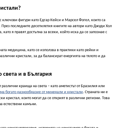
ристали?
 с ключови фигури като Едгар Кейси и Марсел Фогел, които са
. През последните десетилетия книгите на автори като Джуди Хол
 като я правят достъпна за всеки, който иска да се запознае с
вната медицина, като се използва в практики като рейки и
различни кристали, за да балансират енергията на тялото и да
 света и в България
 различни краища на света – като аметистът от Бразилия или
ма богато разнообразие от минерали и кристали
. Страната ни е
ски кристал, които могат да се открият в различни региони. Това
на естествени камъни.