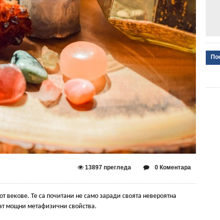
По
13897 прегледа
0 Коментара
т векове. Те са почитани не само заради своята невероятна
ват мощни метафизични свойства.