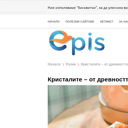
Бизнес
Интернет
Здраве
Наука
Те
Ние използваме "бисквитки", за да улесним в
НАЧАЛО
ПОЛЕЗНИ САЙТОВЕ
НЕТИКЕТ
ЗА НА
Начало
Разни
Кристалите – от древностт
Кристалите – от древност