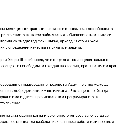
дица медицински трактати, в които се възхваляват достойнствата
при лечението на някои заболявания. Обикновено камъните се
вторите са Хилдегард фон Бинген, Арнолд Саксо и Джон
и с определени качества за сила или защита.
р на Хенри III, е обвинен, че е откраднал скъпоценен камък от
осещия го непобедим, и го е дал на Люелин, краля на Уелс и враг
овредени от първородните грехове на Адам, че в тях може да
решник, добродетелите им ще изчезнат. Ето защо те трябва да
вярване има и днес в пречистването и програмирането на
ото лечение.
ане на скъпоценни камъни в лечението тепърва започва да се
ериод се опитват да разберат как всъщност работи този процес и