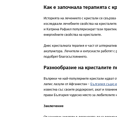
Как е започнала терапията с к
Историята на лечението с кристали се свързва
изследвали лечебните свойства на кристалите
и Катрина Рафаел популяризират тази практика,
енергийните свойства на кристалите.
Днес кристалната терапия е част от алтернати
акупунктура. Лечители и ентусиасти работят с 
подобрят благосъстоянието.
Разнообразие на кристалите по
Въпреки че най-популярните кристали идват от
лапис лазули от Афганистан –
България също и
известна със своите родохрозит, ахат и планин
прави България чудесно място за любителите 
Заключение