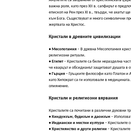
Амулетите са забранени от християнската църк
важна роля, като през XII в. сапфирът е пред
епископ на Рен през XI в., твърди, че ахатът 
към Бога. Съществуват и много символични пр
жертвата на Христос.
Кристали в древните цивилизации
• Месопотамия
– В древна Месопотамия криста
религиозни ритуали.
• Египет
– Кристалите са били неразделна част
че кварцът и обсидианът защитават душата в 
• Гърция
– Гръцките философи като Платон и А
като Хипократ са ги използвали в медицината.
опиянение.
Кристали и религиозни вярвания
Кристалите са почитани в различни духовни тр
• Хиндуизъм, будизъм и даоизъм
– Използват
• Индиански и местни култури
– Кристалите с
• Християнство и други религии
– Кристалите