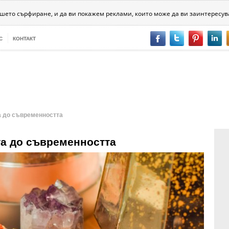
хника
Психология
Битовизми
За хората
Разни
ашето сърфиране, и да ви покажем реклами, които може да ви заинтересув
С
КОНТАКТ
а до съвременността
та до съвременността