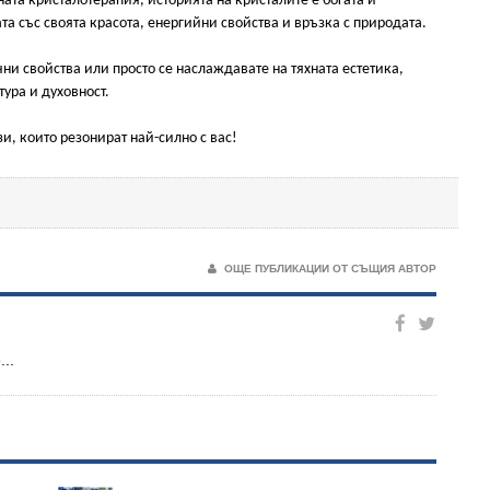
ата кристалотерапия, историята на кристалите е богата и
а със своята красота, енергийни свойства и връзка с природата.
и свойства или просто се наслаждавате на тяхната естетика,
тура и духовност.
зи, които резонират най-силно с вас!
ОЩЕ ПУБЛИКАЦИИ ОТ СЪЩИЯ АВТОР
..