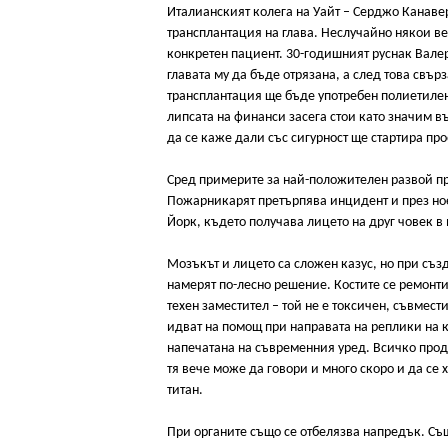
Италианският колега на Уайт – Серджо Канавер
трансплантация на глава. Неслучайно някои в
конкретен пациент. 30-годишният руснак Вале
главата му да бъде отрязана, а след това свър
трансплантация ще бъде употребен полиетилен
липсата на финанси засега стои като значим в
да се каже дали със сигурност ще стартира про
Сред примерите за най-положителен развой пр
Пожарникарят претърпява инцидент и през ное
Йорк, където получава лицето на друг човек в
Мозъкът и лицето са сложен казус, но при създ
намерят по-лесно решение. Костите се ремонтир
техен заместител – той не е токсичен, съвмест
идват на помощ при направата на реплики на к
напечатана на съвременния уред. Всичко продъ
тя вече може да говори и много скоро и да се 
титан.
При органите също се отбелязва напредък. Съ