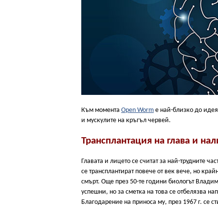
Към момента
Open Worm
е най-близко до идея
и мускулите на кръгъл червей.
Трансплантация на глава и на
Главата и лицето се считат за най-трудните ча
се трансплантират повече от век вече, но край
смърт. Още през 50-те години биологът Владим
успешни, но за сметка на това се отбелязва н
Благодарение на приноса му, през 1967 г. се с