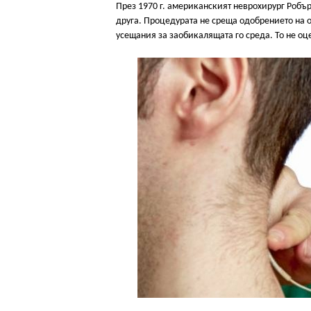
През 1970 г. американският неврохирург Робър
друга. Процедурата не среща одобрението на о
усещания за заобикалящата го среда. То не оц