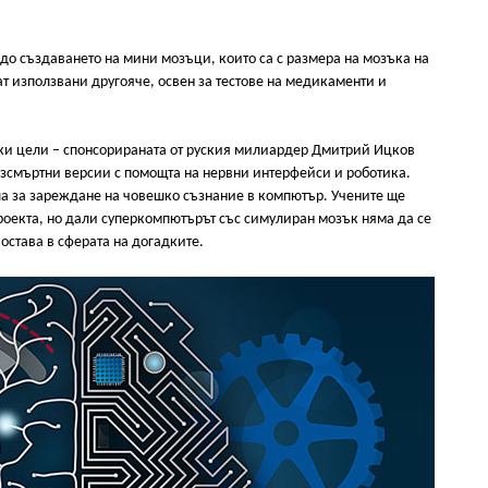
до създаването на мини мозъци, които са с размера на мозъка на
ат използвани другояче, освен за тестове на медикаменти и
оки цели – спонсорираната от руския милиардер Дмитрий Ицков
езсмъртни версии с помощта на нервни интерфейси и роботика.
а за зареждане на човешко съзнание в компютър. Учените ще
проекта, но дали суперкомпютърът със симулиран мозък няма да се
остава в сферата на догадките.