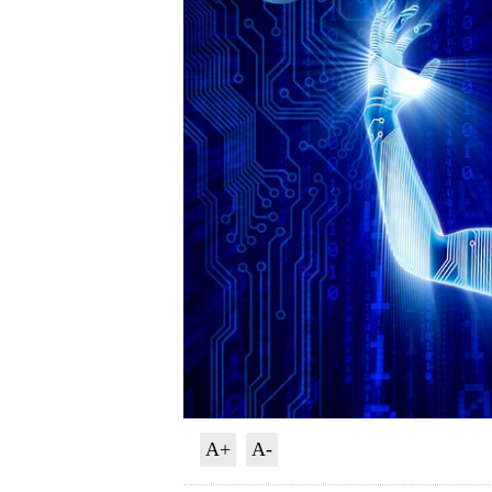
A+
A-