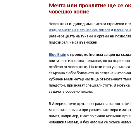
Мечта или проклятие ще се ок
човешко копие
Човешкият индивид има високи стремежи и те
издирването на извънземен живот
и
клониран
регенерацията на тъкани и органи ни позволяв
подозирал, че са възможни.
Blue Brain
е проект, който има за цел да съз
опитите се използват плъхове, но на първично
особено от човешките. На този етап учените с
свързана с обработването на сетивна информа
кубичен милиметър частица от мозъчната тъкан
предстои, признават специалистите. В мозъка
задачата особено трудна.
В Америка тече друга програма за картографир
мозъчните връзки при различните хора имат с
памет, например, имат по-силни мозъчни връзк
човешкия мозък, а без него ще се окаже невъ