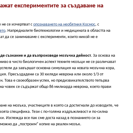
ажат експериментите за създаване на
 не се изчерпват с
опознаването на необятния Космос
, с
ето
. Напредналите биотехнологии и медицината в областта на
ат да се занимаваме с експерименти, които никой не е
даде съзнание и да възпроизведе мозъчна дейност
. За основа на
 ниво в чисто биологичен аспект техните мозъци не се различават
а успели да завършат основна симулация на новата мозъчна кора,
ция. Пресъздадени са 30 хиляди неврона или около 1/3 от
. Това е своеобразен успех, но предизвикателството тепърва
 на човек се съдържат общо 86 милиарда неврона, което прави
ане на мозъка, участниците в която са достигнали до изводите, че
воята специфика. Тези с по-голяма издръжливост и по-силна
и. Изглежда все пак сме доста назад в познанието си за
зможно да „построим“ копие на реален мозък.