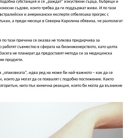
оподобна субстанция и се „раждат“ изкуствени сърца, бъбреци и
ъвоносни съдове, които трябва да ги поддържат живи. И по тази
австралийски и американски експерти отбелязаха прогрес с
тъкан, а преди месеци в Северна Каролина обявиха, че разполагат
и по тази причина се оказва не толкова придирчива за
vo работят съвместно в сферата на биоинженерството, като целта
Засега не планират да предоставят метода си за медицинска
чни продукти.
 „опаковката“, идва ред на може би най-важното – как да се
и, които да могат да се похвалят с подобно постижение. Както
алгоритъм, нито пък химична реакция, която би могла да възникне