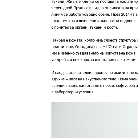
тъкани. Живите клетки се поставят в желатин
черен дроб. Трудността идва от липсата на кр
линия се работи усърдно обаче. През 2014-та 
влагането на изкуствени кръвоносни съдове в 
с принтер за органи, тъкани и кости.
Накрая е кожата, която има слоеста структура 
принтиране. От година насам L’Oreal и Organo
им е именно създаването на изкуствена кожа. 
употреба, а по-скоро за изпитания на козмети
И след завършителния процес по имитиране на
вдъхне живот на изкуственото тяло. Няма учен
всички знаем, животът не е просто софтуерен 
в лабораторни условия.