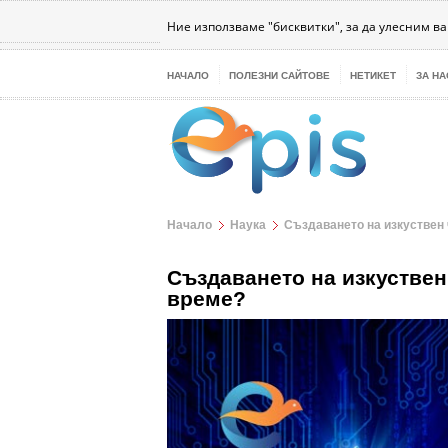
Бизнес
Интернет
Здраве
Наука
Те
Ние използваме "бисквитки", за да улесним в
НАЧАЛО
ПОЛЕЗНИ САЙТОВЕ
НЕТИКЕТ
ЗА НА
Начало
Наука
Създаването на изкуствен
Създаването на изкуствен
време?