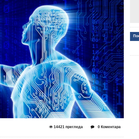
По
14421 прегледа
0 Коментара