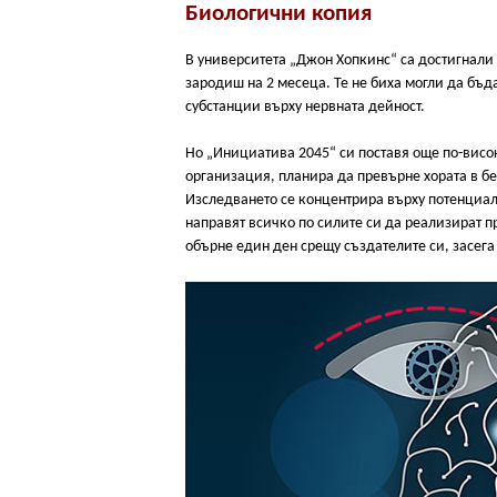
Биологични копия
В университета „Джон Хопкинс“ са достигнали 
зародиш на 2 месеца. Те не биха могли да бъд
субстанции върху нервната дейност.
Но „Инициатива 2045“ си поставя още по-вис
организация, планира да превърне хората в б
Изследването се концентрира върху потенциал
направят всичко по силите си да реализират 
обърне един ден срещу създателите си, засега 