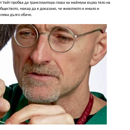
т Уайт пробва да трансплантира глава на маймуна върху тяло на
бществото, макар да е доказано, че животното е имало и
елява дълго обаче.