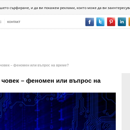
хника
Психология
Битовизми
За хората
Разни
ашето сърфиране, и да ви покажем реклами, които може да ви заинтересув
С
КОНТАКТ
 човек – феномен или въпрос на време?
 човек – феномен или въпрос на