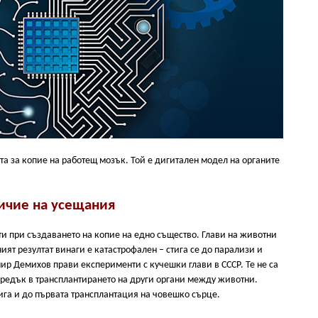
та за копие на работещ мозък. Той е дигитален модел на органите
личие на усещания
сти при създаването на копие на едно същество. Глави на животни
ният резултат винаги е катастрофален – стига се до парализи и
ир Демихов прави експерименти с кучешки глави в СССР. Те не са
апредък в трансплантирането на други органи между животни.
тига и до първата трансплантация на човешко сърце.