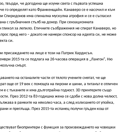
о, твърди, че догодина ще изуми света с първата успешна
ече го определят като Франкенщайн. Канаверо се е насочил и към
ри Спиридонов има спинална мускулна атрофия и се е съгласил
зана с гръбначния стълб на донор. При сензационната
 гликол за лепило. Етичните съображения не спират Канаверо, но
ъпрос пред него – докато не намери спонсор на идеята си, не може
екта си.
и присаждането на лице е този на Патрик Хардисън.
мври 2015-та се подлага на 26-часова операция в „Лангон“, Ню
 мозъчна смърт.
аването на останалите части от тялото учените смятат, че ще
ат още от 19 век с помощта на пирони и шини, а титанът е отличен
им е с тъканите и има дълготрайна годност. 3D принтерите също
ости. През 2012-та 83-годишна жена се сдоби с нова долна челюст,
лжава в рамките на няколко часа, а след излизането от упойка,
храни и преглъща. През 2015-та испанец получи гръден кош от
ществуват биопринтери с функция за произвеждането на човешки