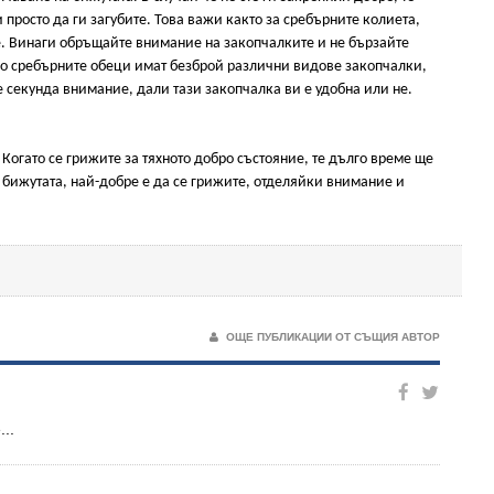
и просто да ги загубите. Това важи както за сребърните колиета,
те. Винаги обръщайте внимание на закопчалките и не бързайте
но сребърните обеци имат безброй различни видове закопчалки,
е секунда внимание, дали тази закопчалка ви е удобна или не.
Когато се грижите за тяхното добро състояние, те дълго време ще
за бижутата, най-добре е да се грижите, отделяйки внимание и
ОЩЕ ПУБЛИКАЦИИ ОТ СЪЩИЯ АВТОР
..