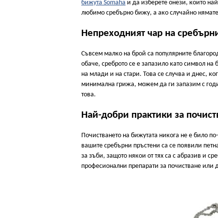
бижута Somaha
и да изберете онези, които най
любимо сребърно бижу, а ако случайно нямате т
Непреходният чар на сребърн
Съвсем малко на брой са популярните благород
обаче, среброто се е запазило като символ на 
на млади и на стари. Това се случва и днес, ко
минимална грижа, можем да ги запазим с годи
това.
Най-добри практики за почист
Почистването на бижутата никога не е било по-
вашите сребърни пръстени са се появили петна
за зъби, защото някои от тях са с абразив и с
професионални препарати за почистване или да