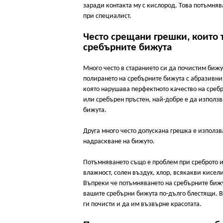
заради контакта му с кислород. Това потъмняв
при специалист.
Често срещани грешки, които т
сребърните бижута
Много често в старанието си да почистим бижу
полирането на сребърните бижута с абразивни
която нарушава перфектното качество на сребр
или сребърен пръстен, най-добре е да използв
бижута.
Друга много често допускана грешка е използва
надраскване на бижуто.
Потъмняването също е проблем при среброто и 
влажност, солен въздух, хлор, всякакви кисел
Въпреки че потъмняването на сребърните бижут
вашите сребърни бижута по-дълго блестящи. В 
ги почисти и да им възвърне красотата.