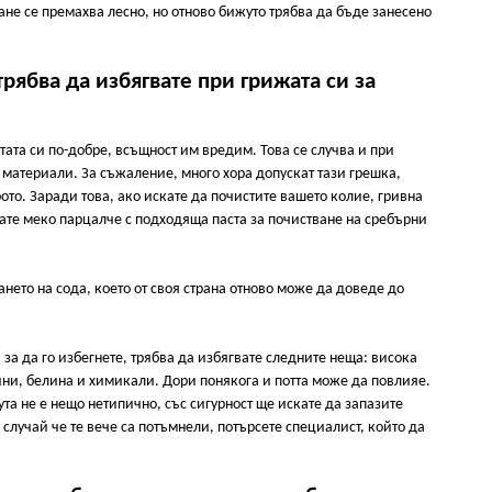
ане се премахва лесно, но отново бижуто трябва да бъде занесено
рябва да избягвате при грижата си за
тата си по-добре, всъщност им вредим. Това се случва и при
 материали. За съжаление, много хора допускат тази грешка,
ото. Заради това, ако искате да почистите вашето колие, гривна
ате меко парцалче с подходяща паста за почистване на сребърни
нето на сода, което от своя страна отново може да доведе до
за да го избегнете, трябва да избягвате следните неща: висока
ини, белина и химикали. Дори понякога и потта може да повлияе.
а не е нещо нетипично, със сигурност ще искате да запазите
случай че те вече са потъмнели, потърсете специалист, който да