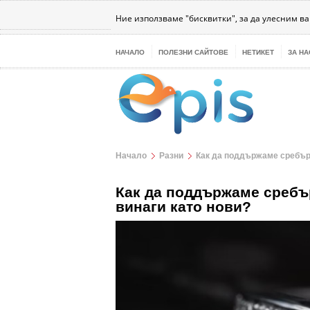
Бизнес
Интернет
Здраве
Наука
Те
Ние използваме "бисквитки", за да улесним в
НАЧАЛО
ПОЛЕЗНИ САЙТОВЕ
НЕТИКЕТ
ЗА НА
Начало
Разни
Как да поддържаме сребърн
Как да поддържаме сребър
винаги като нови?