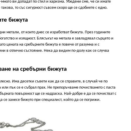
-много ви допадат по стил и харизма. Убедени сме, че си имате
акова, то със сигурност съвсем скоро ще се сдобиете с едно.
ите бижута
ни метали, от които днес се изработват бижута. През годините
богатство и изящност. Блясъкът на метала е завладявал сърцето и
гато цената на сребърните бижута е повече от разумна и с
ни в отлично състояние. Нека да видим по-долу как се случва
ване на сребърни бижута
лесно. Има десетки съвети как да се справите, в случай че по
 или пък се е събрал прах. Не препоръчваме почистването с паста
ребърната повърхност ще се надраска. Най-добре е да се почистват с
 се занесе бижуто при специалист, който да се погрижи.