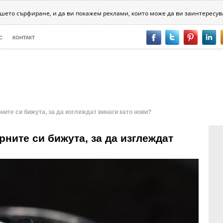
хника
Психология
Битовизми
За хората
Разни
ашето сърфиране, и да ви покажем реклами, които може да ви заинтересув
С
КОНТАКТ
ите си бижута, за да изглеждат винаги като нови?
ните си бижута, за да изглеждат