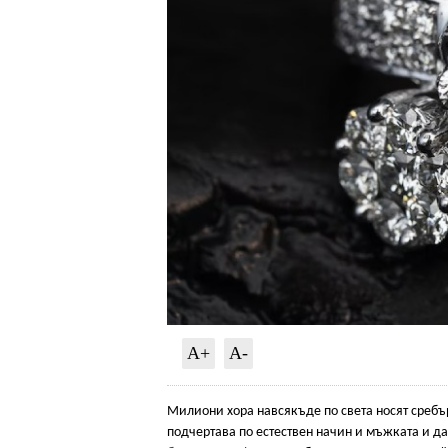
A+
A-
Милиони хора навсякъде по света носят сребъ
подчертава по естествен начин и мъжката и 