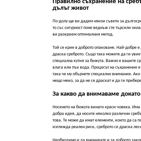
Правилно съхранение на среб
дълъг живот
По-долу ще ви дадем някои съвети за дългоср
то със сигурност поне веднъж сте търсили он
ви разкрием оптималния метод.
Той се крие в доброто опаковане. Най-добре е 
драска среброто. Също така можете да ги увиет
специална кутия за бижута. Важно е вашите ср
влага или пък вода. Процесът на съхранение е
така че му обърнете специално внимание. Ако 
нещо меко, за да не се драскат и да ги прибер
За какво да внимаваме докато
Носенето на бижута винаги краси човека. Има 
добра идея, да носите няколко различни сребъ
това. Те може да имат елементи, които да са п
изглежда реален риск, среброто се драска лесн
Необходимо е да внимавате и за доброто закоп