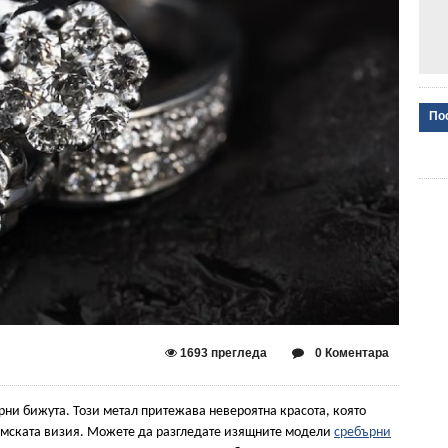
По
1693 прегледа
0 Коментара
рни бижута. Този метал притежава невероятна красота, която
дамската визия. Можете да разгледате изящните модели
сребърни