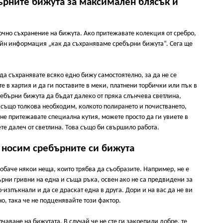
ърните бижута за максимален блясък и
очно съхранение на бижута. Ако притежавате колекция от сребро,
лайн информация „как да съхраняваме сребърни бижута“. Сега ще
да съхранявате всяко едно бижу самостоятелно, за да не се
е в хартия и да ги поставите в меки, платнени торбички или пък в
ебърни бижута да бъдат далеко от пряка слънчева светлина,
 също толкова необходим, колкото полирането и почистването,
не притежавате специална кутия, можете просто да ги увиете в
ете далеч от светлина. Това също би свършило работа.
 носим сребърните си бижута
обаче някои неща, които трябва да съобразите. Например, не е
рни гривни на една и съща ръка, освен ако не са предвидени за
о-изпъкнали и да се драскат една в друга. Дори и на вас да не ви
о, така че не подценявайте този фактор.
чаване на бижутата. В случай че не сте ги закрепили добре, те