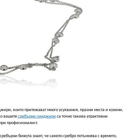
жири, които притежават много усуквания, празни места и кухини,
Ако вашите
сребърни синджири
са точно такива атрактивни
е при професионалист.
 сребърни бижута знаят, че самото сребро потъмнява с времето,