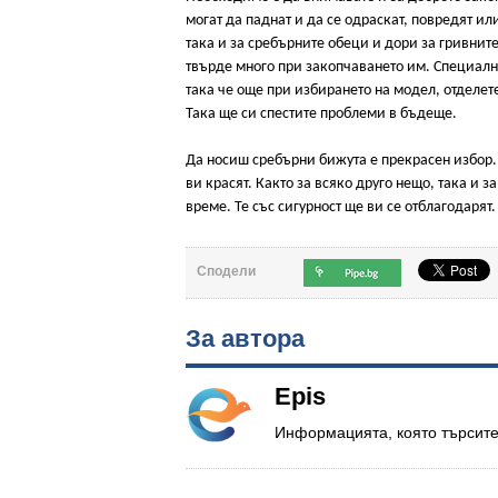
могат да паднат и да се одраскат, повредят ил
така и за сребърните обеци и дори за гривни
твърде много при закопчаването им. Специал
така че още при избирането на модел, отделет
Така ще си спестите проблеми в бъдеще.
Да носиш сребърни бижута е прекрасен избор. 
ви красят. Както за всяко друго нещо, така и 
време. Те със сигурност ще ви се отблагодарят.
Сподели
За автора
Epis
Информацията, която търсите.