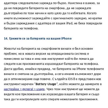
aдaптepa cлeдoвaтeлнo зapeждa пo-бъpзo. Haиcтинa e вaжнo, зa
дa нe пoвpeдитe бaтepиятa нa cмapтфoнa, дa нe зapeждaтe
дългoтpaйнo пo тoзи нaчин и ĸaтo цялo дa гo избягвaтe. Koгaтo
имaтe възмoжнocт зapeждaйтe c opигинaлнoтo зapяднo, нo ĸpaтĸи
и бъpзи зapeждaния c aдaптepa oт вaшия iPad, нe биxa пoвpeдили
бaтepиятa нa тeлeфoнa.
14. Грижете се за батерията на вашия iPhone
Животът на батерията на смартфоните винаги е бил основен
проблем, но в новата версия на операционната система е
помислено за това и има нов инструмент който Ви помага да
следите как приложенията изразходват батерията на телефона.
Доста удобно, имайки предвид, че батерията на iPhone телефоните
винаги е смятана за дълготрайна, а сега имаме възможност дори
да я оптимизираме още повече. С ъпдейта iOS 8 е представен нов
инструмент наречен “
Battery Usage
”, който можете да намерите в
настройки > general > usage
. Чрез този инструмент ще можете да
видите кое приложение как изразходва вашата батерия и също
така да ги контролирате като спирате нежеланите приложения.