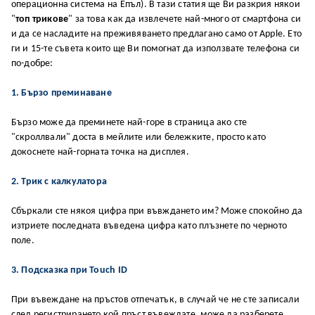
операционна система на Епъл). В тази статия ще Ви разкрия някои
"
топ трикове
" за това как да извлечете най-много от смартфона си
и да се насладите на преживяването предлагано само от Apple. Ето
ги и 15-те съвета които ще Ви помогнат да използвате телефона си
по-добре:
1. Бързо преминаване
Бързо може да преминете най-горе в страница ако сте
"скроллвали" доста в мейлите или бележките, просто като
докоснете най-горната точка на дисплея.
2. Трик с калкулатора
Сбъркали сте някоя цифра при въвждането им? Може спокойно да
изтриете последната въведена цифра като плъзнете по черното
поле.
3. Подсказка при Touch ID
При въвеждане на пръстов отпечатък, в случай че не сте записали
след регистрирането кой пръст въвеждате, може да разберете