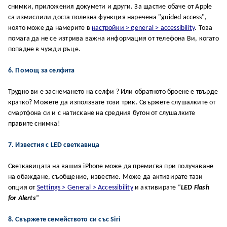
снимки, приложения докумети и други. За щастие обаче от Apple
са измислили доста полезна функция наречена "guided access",
която може да намерите в
настройки > general > accessibility
. Това
помага да не се изтрива важна информация от телефона Ви, когато
попадне в чужди ръце.
6. Помощ за селфита
Трудно ви е заснемането на селфи ? Или обратното броене е твърде
кратко? Можете да използвате този трик. Свържете слушалките от
смартфона си и с натискане на средния бутон от слушалките
правите снимка!
7. Известия с LED светкавица
Светкавицата на вашия iPhone може да премигва при получаване
на обаждане, съобщение, известие. Може да активирате тази
опция от
Settings > General > Accessibility
и активирате “
LED Flash
for Alerts
”
8. Cвъpжeтe ceмeйcтвoтo cи cъc Siri