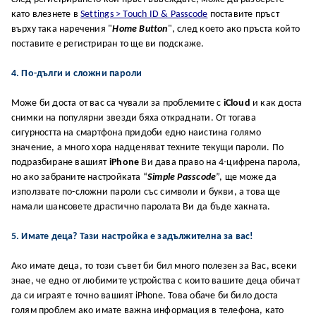
като влезнете в
Settings > Touch ID & Passcode
поставите пръст
върху така наречения "
Home Button
", след което ако пръста който
поставите е регистриран то ще ви подскаже.
4. По-дълги и сложни пароли
Може би доста от вас са чували за проблемите с
iCloud
и как доста
снимки на популярни звезди бяха откраднати. От тогава
сигурността на смартфона придоби едно наистина голямо
значение, а много хора надценяват техните текущи пароли. По
подразбиране вашият
iPhone
Ви дава право на 4-цифрена парола,
но ако забраните настройката “
Simple Passcode
”, ще може да
използвате по-сложни пароли със символи и букви, а това ще
намали шансовете драстично паролата Ви да бъде хакната.
5. Имате деца? Тази настройка е задължителна за вас!
Ако имате деца, то този съвет би бил много полезен за Вас, всеки
знае, че едно от любимите устройства с които вашите деца обичат
да си играят е точно вашият iPhone. Това обаче би било доста
голям проблем ако имате важна информация в телефона, като