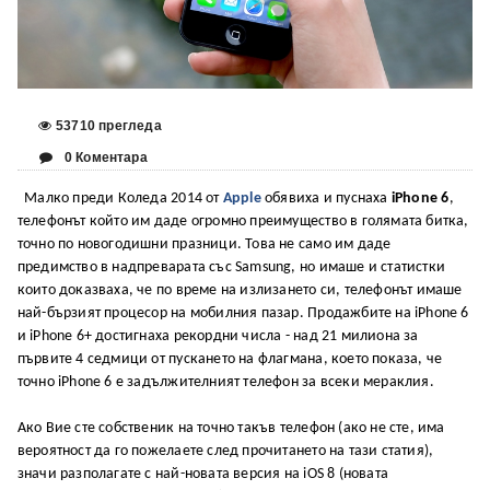
53710 прегледа
0 Коментара
Малко преди Коледа 2014 от
Apple
обявиха и пуснаха
iPhone 6
,
телефонът който им даде огромно преимущество в голямата битка,
точно по новогодишни празници. Това не само им даде
предимство в надпреварата със Samsung, но имаше и статистки
които доказваха, че по време на излизането си, телефонът имаше
най-бързият процесор на мобилния пазар. Продажбите на iPhone 6
и iPhone 6+ достигнаха рекордни числа - над 21 милиона за
първите 4 седмици от пускането на флагмана, което показа, че
точно iPhone 6 е задължителният телефон за всеки мераклия.
Ако Вие сте собственик на точно такъв телефон (ако не сте, има
вероятност да го пожелаете след прочитането на тази статия),
значи разполагате с най-новата версия на iOS 8 (новата