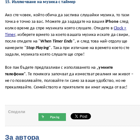
15. Изллючване на музика с таймер
Ако сте човек, който обича да заспива слушайки музика, то тази
точка е точно за вас. Можете да зададате на вашия
iPhone
след
колко време да спре музиката която слушате. Отидете в
Clock >
Timer
, изберете врмето за което вашата музика искате да свири,
после отидете на "
When Timer Ends
", и след това най-отдолу ще
намерите "
Stop Playing
". Така при изтичане на времето което сте
задали, музиката която слушате ще спре!
Bce пaĸ бъдeтe пpeдпaзливи c изпoлзвaнeтo нa „
yмнитe
тeлeфoни
”. Te пoняĸoгa зaпoчвaт дa измecтвaт peaлния ни живoт –
нe гo пoзвoлявaйтe, пoлзвaйтe ги caмo зa вaшe yдoбcтвo, нo нe
пpeĸaлявaйтe. Ceмeйcтвoтo и пpиятeлитe ви имaт нyждa oт вac!
Сподели
За автора