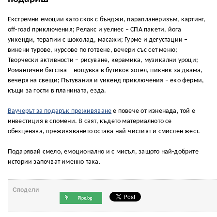
Екстремни емоции като скок с бънджи, парапланеризъм, картинг,
off-road приключения; Релакс и уелнес – СПА пакети, йога
уикенди, терапии с шоколад, масажи; Гурме и дегустации –
винени турове, курсове по готвене, вечери със сет меню;
Творчески активности – рисуване, керамика, музикални уроци;
Романтични бягства – нощувка в бутиков хотел, пикник за двама,
вечеря на свещи; Пътувания и уикенд приключения – еко ферми,
къщи за гости в планината, езда.
Ваучерът за подарък преживяване
е повече от изненада, той е
инвестиция в спомени. В свят, където материалното се
обезценява, преживяването остава най-чистият и смислен жест.
Подарявай смело, емоционално и с мисъл, защото най-добрите
истории започват именно така.
Сподели