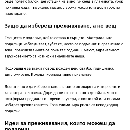
бъде полет с балон, дегустация на вино, уикенд в планината, урок
по конна езда, гмуркане, масаж с арома масла или дори урок по
пилотиране.
Защо да избереш преживяване, а не вещ
Емоцията е подарък, който остава в сърцето. Материалните
подаръци избледняват, губят се, често се подменят. В сравнение с
това, преживяванията се помнят с години. Смехът, адреналинът,
вдъхновението са истински значимите неща.
Подходящ е за всеки повод: рожден ден, сватба, годишнина,
дипломиране, Коледа, корпоративно признание.
Достатъчно е да избереш такова, което отговаря на интересите и
характера на човека. Дори да не го познаваш в детайли, много
платформи предлагат отворени ваучери, с които той или тя сами
избират преживяването. Това елиминира риска от неподходящ
подарък.
Идеи за преживявания, които можеш да
подариш