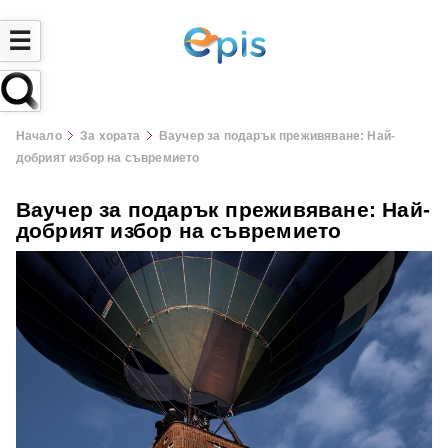
☰
Начало
За хората
Ваучер за подарък преживяване: Най-
добрият избор на съвремието
Ваучер за подарък преживяване: Най-
добрият избор на съвремието