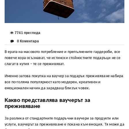
7741 прегледа
0 Коментара
В ерата на масовото потребление и препълнените гардероби, все
повече хора осъзнават, че истински стойностните подаръци не се
слагат в кутия – те се преживяват.
Именно затова покупка на ваучер за подарък преживяване набира
все по-голяма популярност като модерен, креативен и
емоционален начин да зарадваш близък човек.
Какво представлява ваучерът за
преживяване
За разлика от стандартните подаръчни ваучери за продукти или
услуги, ваучерът за преживяване е покана към емоция. Тя може да