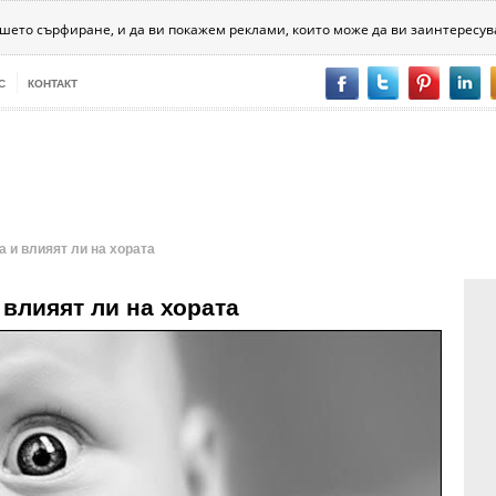
хника
Психология
Битовизми
За хората
Разни
ашето сърфиране, и да ви покажем реклами, които може да ви заинтересув
С
КОНТАКТ
 и влияят ли на хората
 влияят ли на хората