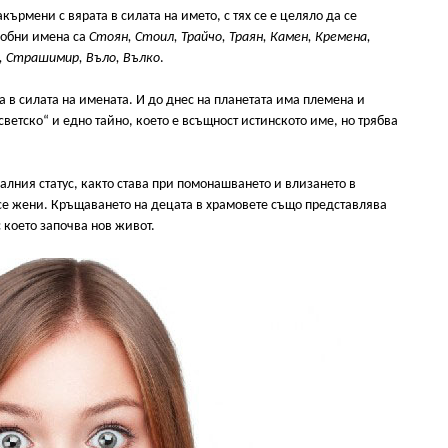
кърмени с вярата в силата на името, с тях се е целяло да се
добни имена са
Стоян, Стоил, Трайчо, Траян, Камен, Кремена,
, Страшимир, Въло, Вълко
.
а в силата на имената. И до днес на планетата има племена и
„светско“ и едно тайно, което е всъщност истинското име, но трябва
алния статус, както става при помонашването и влизането в
е жени. Кръщаването на децата в храмовете също представлява
 което започва нов живот.