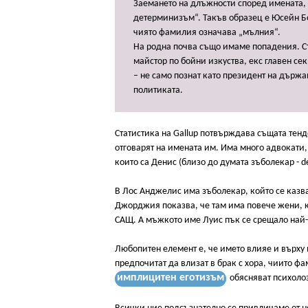
Заемането на длъжности според имената,
детерминизъм“. Такъв образец е Юсейн Бо
чиято фамилия означава „мълния“.
На родна почва също имаме попадения. С
майстор по бойни изкуства, екс главен сек
– не само познат като президент на държа
политиката.
Статистика на Gallup потвърждава същата тенд
отговарят на имената им. Има много адвокати, 
които са Денис (близо до думата зъболекар - de
В Лос Анджелис има зъболекар, който се казва
Джорджия показва, че там има повече жени, к
САЩ. А мъжкото име Луис пък се срещало най-
Любопитен елемент е, че името влияе и върху 
предпочитат да влизат в брак с хора, чиито ф
имплицитен еготизъм
обясняват психоло