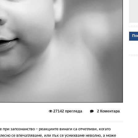
По
27142 прегледа
2 Коментара
ще при запознанство – реакциите винаги са отчетливи, когато
лесно се впечатляваме, или пък се усмихваме неволно, а може