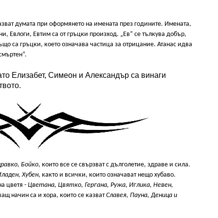
азват думата при оформянето на имената през годините. Имената,
ни, Евлоги, Евтим са от гръцки произход. „Ев” се тълкува добър,
 също са гръцки, което означава частица за отрицание. Атанас идва
зсмъртен”.
ато Елизабет, Симеон и Александър са винаги
твото.
дравко, Бойко
, които все се свързват с дълголетие, здраве и сила.
Младен, Хубен
, както и всички, които означават нещо хубаво.
а цветя -
Цветана, Цвятко, Гергана, Ружа, Иглика, Невен,
ащ начин са и хора, които се казват
Славея, Пауна, Деница и