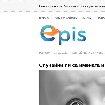
Бизнес
Интернет
Здраве
Наука
Те
Ние използваме "бисквитки", за да улесним в
НАЧАЛО
ПОЛЕЗНИ САЙТОВЕ
НЕТИКЕТ
ЗА НА
Начало
За хората
Случайни ли са имената
Случайни ли са имената и