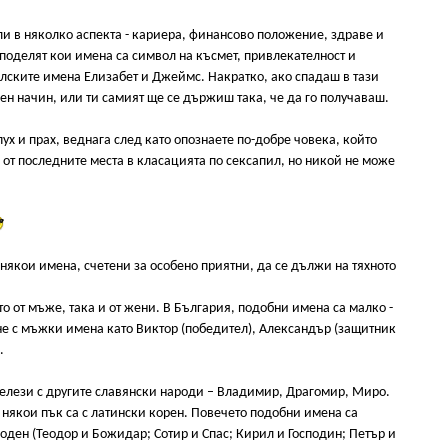
ли в няколко аспекта - кариера, финансово положение, здраве и
поделят кои имена са символ на късмет, привлекателност и
алските имена Елизабет и Джеймс. Накратко, ако спадаш в тази
лен начин, или ти самият ще се държиш така, че да го получаваш.
ух и прах, веднага след като опознаете по-добре човека, който
 от последните места в класацията по сексапил, но никой не може
 някои имена, счетени за особено приятни, да се дължи на тяхното
то от мъже, така и от жени. В България, подобни имена са малко -
кне с мъжки имена като Виктор (победител), Александър (защитник
.
белези с другите славянски народи – Владимир, Драгомир, Миро.
 някои пък са с латински корен. Повечето подобни имена са
оден (Теодор и Божидар; Сотир и Спас; Кирил и Господин; Петър и