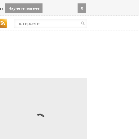
ат.
Научете повече
X