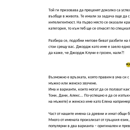
Той ги призовава да преценят доколко са успе
въобще в живота. Те имали за задача още да с
интелигентност. На първо място се оказали кр
категория, то към теб ще се отнасят по специа
Разбира се, подобни митове биват разбити на п
стои срещу вас. Джордж като име е заело едно
да каже, че Джордж Клуни е грозен, нали?!
Възможно е връзката, която правим в ума си с
мъжко или женско звучене.
Има и варианти, които могат да се ползват как
Тони, Дани, Алекс... По-успешно е да се изпъ
на мъжете) и женско име като Елена например
Част от нашите имена са древни и имат общи 
Много от имената произлизат от гръцкия език,
популярни в два варианта – оригинален и прев