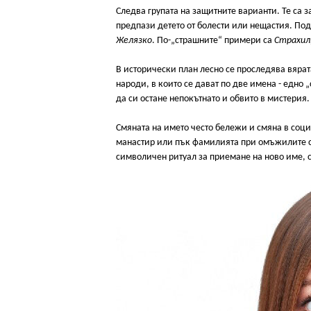
Следва групата на защитните варианти. Те са за
предпази детето от болести или нещастия. По
Желязко
. По-„страшните“ примери са
Страхил
В исторически план лесно се проследява вярат
народи, в които се дават по две имена - едно 
да си остане непокътнато и обвито в мистерия.
Смяната на името често бележи и смяна в соци
манастир или пък фамилията при омъжилите с
символичен ритуал за приемане на ново име, с