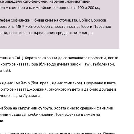
 се определя като феномен, наречен „номинативен
лт – световен и олимпийски рекордьор на 100 и 200 м.,
тефан Софиянски – бивш кмет на столицата, Бойко Борисов –
ретар на МВР, който се бори с престъпността, Георги Първанов
вата, но и все е на първа линия сред важните лица в
енция в САЩ. Хората са склонни да се захващат с професии, които
които се казват Лора (близо до думата закон - law), зъболекари,
ntist).
 Денис Смайлър (бел. прев., Денис Усмивков). Проучване в щата
оито се казват Джорджия, отколкото където и да било другаде в
често в щата Луизиана.
избора на съпруг или съпруга. Хората с често срещани фамилии
амилии също са по-обикновени. Този ефект се дължал на
зи.