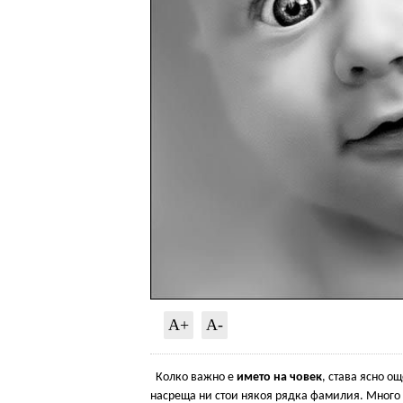
A+
A-
Колко важно е
името на човек
, става ясно о
насреща ни стои някоя рядка фамилия. Много 