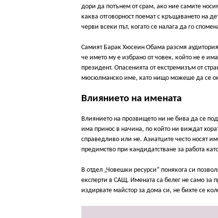
дори да потънем от срам, ако ние самите носи
каква отговорност поемат с кръщаването на дет
черви всеки път, когато се налага да го споме
Самият Барак Хюсеин Обама разсмя аудитория
че името му е избрано от човек, който не е и
президент. Опасенията от екстремизъм от стра
мюсюлманско име, като нищо можеше да се ок
Влиянието на имената
Влиянието на прозвището ни не бива да се под
има принос в начина, по който ни виждат хора
справедливо или не. Азиатците често носят им
предимство при кандидатстване за работа кат
В отдел „Човешки ресурси“ понякога си позвол
експерти в САЩ. Имената са белег не само за 
издирвате майстор за дома си, не бихте се к