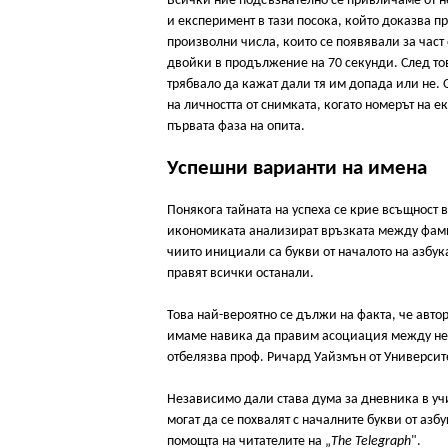
Всички ние подсъзнателно се привличаме от не
и експеримент в тази посока, който доказва 
произволни числа, които се появявали за част
двойки в продължение на 70 секунди. След тов
трябвало да кажат дали тя им допада или не. 
на личността от снимката, когато номерът на е
първата фаза на опита.
Успешни варианти на имена
Понякога тайната на успеха се крие всъщност в
икономиката анализират връзката между фами
чиито инициали са букви от началото на азбукат
правят всички останали.
Това най-вероятно се дължи на факта, че автор
имаме навика да правим асоциация между нещ
отбелязва проф. Ричард Уайзмън от Университ
Независимо дали става дума за дневника в учи
могат да се похвалят с началните букви от азб
помощта на читателите на „
The Telegraph
".