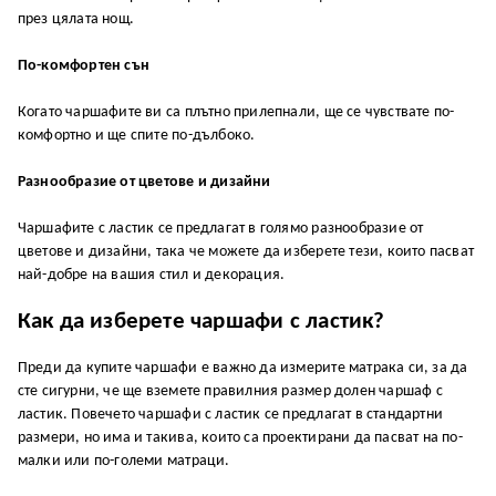
през цялата нощ.
По-комфортен сън
Когато чаршафите ви са плътно прилепнали, ще се чувствате по-
комфортно и ще спите по-дълбоко.
Разнообразие от цветове и дизайни
Чаршафите с ластик се предлагат в голямо разнообразие от
цветове и дизайни, така че можете да изберете тези, които пасват
най-добре на вашия стил и декорация.
Как да изберете чаршафи с ластик?
Преди да купите чаршафи е важно да измерите матрака си, за да
сте сигурни, че ще вземете правилния размер долен чаршаф с
ластик. Повечето чаршафи с ластик се предлагат в стандартни
размери, но има и такива, които са проектирани да пасват на по-
малки или по-големи матраци.