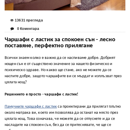
13631 прегледа
0 Коментара
Чаршафи с ластик за спокоен сън - лесно
поставяне, перфектно прилягане
Всички знаем колко е важно да се наспиваме добре. Добрият
нощен сън е от съществено значение за нашето физическо и
психическо здраве. Но какво ще стане, ако не можете да се
наспите добре, защото чаршафите ви се мърдат и изплъзват през
цялата нощ?
Решението е просто - чаршафи с ластик!
Памучните чаршафи с ластик
са проектирани да прилягат плътно
около матрака ви, което им позволява да останат на място през
цялата нощ. Това означава, че можете да се отпуснете и да се
насладите на спокоен сън, без да се притеснявате, че ще се