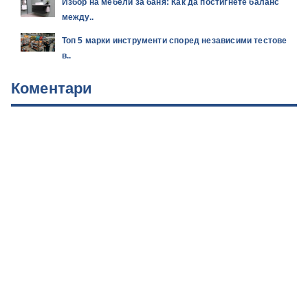
Избор на мебели за баня: Как да постигнете баланс
между..
Топ 5 марки инструменти според независими тестове
в..
Коментари