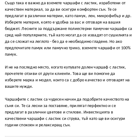
Също така е важно да вземете чаршафи с ластик, изработени от
качествен материал, за да ви осигури комфортен сън. Те се
предлагат в различни материи, като памук, лен, микрофибър и др.
Изберете материя, която е удобна за вас и отговаря на вашия
бюджет. Лесните за поддържане полиестерни памучни чаршафи са
сред най-популярните, тъй като могат да се извадят от сушилнята и
да се сложат на леглото - без да е необходимо гладене. Но ако
предпочитате памук или памучно трико, вземете чаршафи от 100%
памук.
И не на последно място, когато купувате долен чаршаф с ластик,
прочетете отзиви от други клиенти. Това ще ви помогне да
изберете марка и модел, които са с добро качество и отговарят на
вашите нужди.
Чаршафите с ластик са чудесен начин да подобрите качеството на
съня си. Те са лесни за поставяне, прилягат перфектно и се
предлагат в различни цветове и стилове. Инвестицията в
качествени чаршафи с ластик си струва, тъй като ще ви осигури
години спокоен и релаксиращ сън.