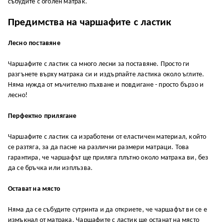
събудите с оголен матрак.
Предимства на чаршафите с ластик
Лесно поставяне
Чаршафите с ластик са много лесни за поставяне. Просто ги
разгънете върху матрака си и издърпайте ластика около ъглите.
Няма нужда от мъчително пъхване и повдигане - просто бързо и
лесно!
Перфектно прилягане
Чаршафите с ластик са изработени от еластичен материал, който
се разтяга, за да пасне на различни размери матраци. Това
гарантира, че чаршафът ще приляга плътно около матрака ви, без
да се бръчка или изплъзва.
Остават на място
Няма да се събудите сутринта и да откриете, че чаршафът ви се е
измъкнал от матрака. Чаршафите с ластик ще останат на място