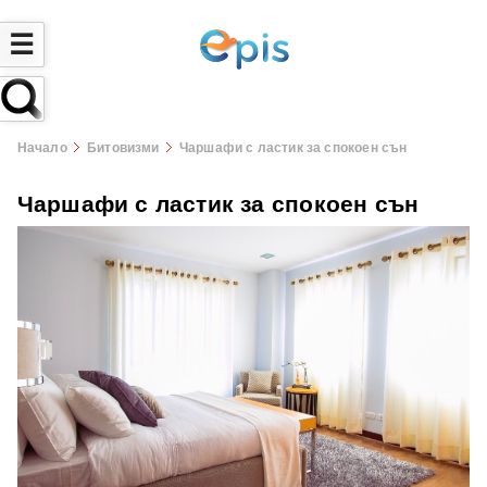
☰
Начало
Битовизми
Чаршафи с ластик за спокоен сън
Чаршафи с ластик за спокоен сън