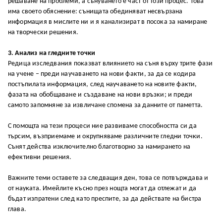
решаване на проблеми, а сънуването е част от този процес. Това
има своето обяснение: сънищата обединяват несвързана
информация в мислите ни и я канализират в посока за намиране
на творчески решения.
3. Анализ на гледните точки
Редица изследвания показват влиянието на съня върху трите фази
на учене – преди научаването на нови факти, за да се кодира
постъпилата информация, след научаването на новите факти,
фазата на обобщаване и създаване на нови връзки; и преди
самото запомняне за извличане спомена за данните от паметта.
С помощта на тези процеси ние развиваме способността си да
търсим, възприемаме и окрупняваме различните гледни точки.
Сънят действа изключително благотворно за намирането на
ефективни решения.
Важните теми оставете за следващия ден, това се потвърждава и
от науката. Имейлите късно през нощта могат да отлежат и да
бъдат изпратени след като преспите, за да действате на бистра
глава.