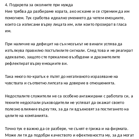
4. Подкрепа за околните при нужда
Ние трябва да разбираме хората, ако искаме и се стремим да им
помогнем. Тук сработва идеално умението да четем емоциите,
които са изписани върху лицата им, или които прозират в гласа
им.
При наличие на дефицит на сън мозъкът не винаги успява да
изтълкува правилно постъпилите сигнали. След това и не реагират
адекватно, защото сте прекалено възбудени и дразнителите
рефлектират върху емоциите ви.
Така много по-кратък е пътят до негативното изразяване на
чувствата и съответно липсата на доверие в отношенията.
Недоспалите служители не са особено ангажирани с работата си, а
техните недоспали ръководители не успяват да окажат своето
полезно влияние върху тях, за да ги вдъхновят за постигането на
целите на компанията.
Точно тук е важно да се разбере, че сънят е грижа и на фирмата.
Може ли тя да подобри качеството и ефективността му, за да могат