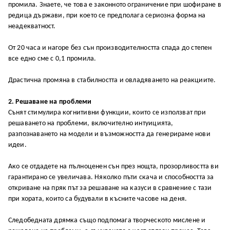
промила. Знаете, че това е законното ограничение при шофиране в
редица държави, при което се предполага сериозна форма на
неадекватност.
От 20 часа и нагоре без сън производителността спада до степен
все едно сме с 0,1 промила.
Драстична промяна в стабилността и овладяването на реакциите.
2. Решаване на проблеми
Сънят стимулира когнитивни функции, които се използват при
решаването на проблеми, включително интуицията,
разпознаването на модели и възможността да генерираме нови
идеи.
Ако се отдадете на пълноценен сън през нощта, прозорливостта ви
гарантирано се увеличава. Няколко пъти скача и способността за
откриване на пряк път за решаване на казуси в сравнение с тази
при хората, които са будували в късните часове на деня.
Следобедната дрямка също подпомага творческото мислене и