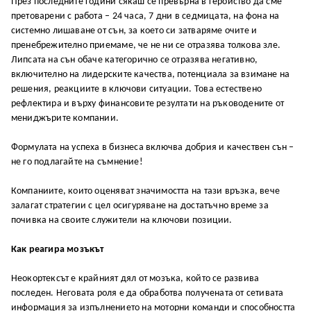
През последните години сякаш се превърна в геройство да сме
претоварени с работа – 24 часа, 7 дни в седмицата, на фона на
системно лишаване от сън, за което си затваряме очите и
пренебрежително приемаме, че не ни се отразява толкова зле.
Липсата на сън обаче категорично се отразява негативно,
включително на лидерските качества, потенциала за взимане на
решения, реакциите в ключови ситуации. Това естествено
рефлектира и върху финансовите резултати на ръководените от
мениджърите компании.
Формулата на успеха в бизнеса включва добрия и качествен сън –
не го подлагайте на съмнение!
Компаниите, които оценяват значимостта на тази връзка, вече
залагат стратегии с цел осигуряване на достатъчно време за
почивка на своите служители на ключови позиции.
Как реагира мозъкът
Неокортексът е крайният дял от мозъка, който се развива
последен. Неговата роля е да обработва получената от сетивата
информация за изпълнението на моторни команди и способността