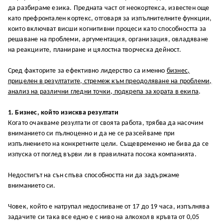
да разбираме езика. Предната част от неокортекса, известен още
като префронтален кортекс, отговаря за изпълнителните функции,
които включват висши когнитивни процеси като способността за
решаване на проблеми, аргументация, организация, овладяване
на реакциите, планиране и цялостна творческа дейност.
Сред факторите за ефективно лидерство са именно
бизнес,
прицелен в резултатите, стремеж към преодоляване на проблеми,
анализ на различни гледни точки, подкрепа за хората в екипа
.
1. Бизнес, който изисква резултати
Когато очакваме резултати от своята работа, трябва да насочим
вниманието си пълноценно и да не се разсейваме при
изпълнението на конкретните цели. Същевременно не бива да се
изпуска от поглед върви ли в правилната посока компанията.
Недостигът на сън спъва способността ни да задържаме
вниманието си.
Човек, който е натрупал недоспиване от 17 до 19 часа, изпълнява
задачите си така все едно е с ниво на алкохол в кръвта от 0,05