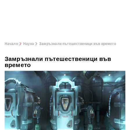
Начало
Наука
Замръзнали пътешественици във времето
Замръзнали пътешественици във
времето