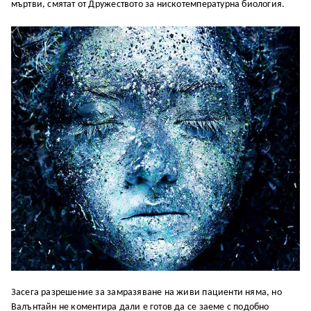
мъртви, смятат от Дружеството за нискотемпературна биология.
Засега разрешение за замразяване на живи пациенти няма, но
Валънтайн не коментира дали е готов да се заеме с подобно