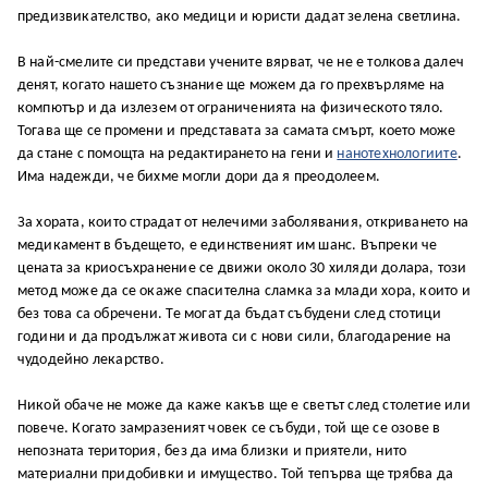
предизвикателство, ако медици и юристи дадат зелена светлина.
В най-смелите си представи учените вярват, че не е толкова далеч
денят, когато нашето съзнание ще можем да го прехвърляме на
компютър и да излезем от ограниченията на физическото тяло.
Тогава ще се промени и представата за самата смърт, което може
да стане с помощта на редактирането на гени и
нанотехнологиите
.
Има надежди, че бихме могли дори да я преодолеем.
За хората, които страдат от нелечими заболявания, откриването на
медикамент в бъдещето, е единственият им шанс. Въпреки че
цената за криосъхранение се движи около 30 хиляди долара, този
метод може да се окаже спасителна сламка за млади хора, които и
без това са обречени. Те могат да бъдат събудени след стотици
години и да продължат живота си с нови сили, благодарение на
чудодейно лекарство.
Никой обаче не може да каже какъв ще е светът след столетие или
повече. Когато замразеният човек се събуди, той ще се озове в
непозната територия, без да има близки и приятели, нито
материални придобивки и имущество. Той тепърва ще трябва да