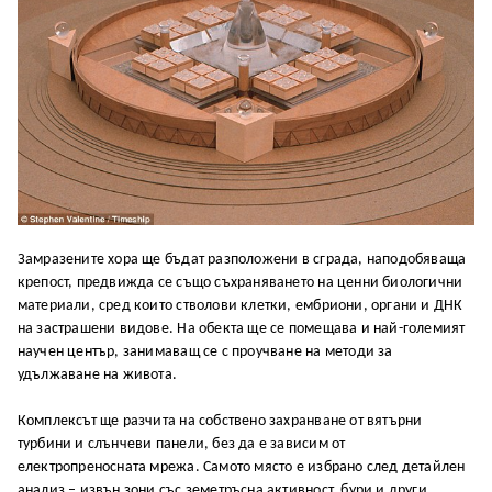
Замразените хора ще бъдат разположени в сграда, наподобяваща
крепост, предвижда се също съхраняването на ценни биологични
материали, сред които стволови клетки, ембриони, органи и ДНК
на застрашени видове. На обекта ще се помещава и най-големият
научен център, занимаващ се с проучване на методи за
удължаване на живота.
Комплексът ще разчита на собствено захранване от вятърни
турбини и слънчеви панели, без да е зависим от
електропреносната мрежа. Самото място е избрано след детайлен
анализ – извън зони със земетръсна активност, бури и други