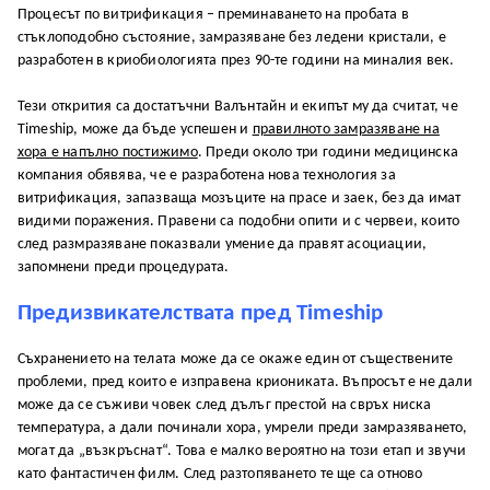
Процесът по витрификация – преминаването на пробата в
стъклоподобно състояние, замразяване без ледени кристали, е
разработен в криобиологията през 90-те години на миналия век.
Тези открития са достатъчни Валънтайн и екипът му да считат, че
Timeship, може да бъде успешен и
правилното замразяване на
хора е напълно постижимо
. Преди около три години медицинска
компания обявява, че е разработена нова технология за
витрификация, запазваща мозъците на прасе и заек, без да имат
видими поражения. Правени са подобни опити и с червеи, които
след размразяване показвали умение да правят асоциации,
запомнени преди процедурата.
Предизвикателствата пред Timeship
Съхранението на телата може да се окаже един от съществените
проблеми, пред които е изправена криониката. Въпросът е не дали
може да се съживи човек след дълъг престой на свръх ниска
температура, а дали починали хора, умрели преди замразяването,
могат да „възкръснат“. Това е малко вероятно на този етап и звучи
като фантастичен филм. След разтопяването те ще са отново