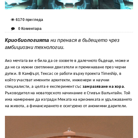
6170 прегледа
0 Коментара
Криобиологията
ни пренася в бъдещето чрез
амбициозни технологии.
Ако мечтата ви е била да се озовете в далечното бъдеще, може и
да не са нужни светлинни двигатели и преминаване през черни
дупки. В Камфърт, Тексас се работи върху проекта Timeship, в
който участват именити архитекти, инженери и научни
специалисти, а целта е експеримент със
замразяване на хора
.
Ръководител на новаторското начинание е Стивън Валънтайн. Той
има намерение да изгради Меката на криониката и удължаването
на живота, а финансирането е осигурено от анонимни дарители.