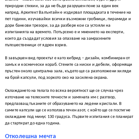
природни стихии, за да не бъде разрушен поне за един век
напред. Архитект Валънтайн е издирвал площадката в течение на
пет години, изучавайки всички възможни гробници, пирамиди и
дори банкови трезори, за да разбере кои са устояли на
изпитанията на времето. Потърсено е и мнението на експерти,
които да създадат условия за опазване на замразените
пътешественици от ядрен взрив.
В завършен вид проектът е като хибрид – дизайн, комбиниран от
замък и космически кораб. Стените са ниски и дебели, оформящи
пръстен около централна зала, където ще са разположени хиляди
на брой капсули, под зоркото око на засилена охрана.
Охлаждането на телата по всяка вероятност ще се случва чрез
източване на телесните течности и замяната им с разтвор,
предпазващ тъканите от образуването на ледени кристали. В
самите капсули ще се използва течен азот, с който ще се постигне
охлаждане под минус 130 градуса. Първите изпитания се планират
да стартират до една година.
Отколешна мечта