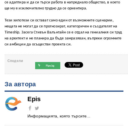
се адаптира и да си търси работа в напреднало общество, в което
ще му е изключително трудно да се ориентира.
Тези хипотези си остават само един от възможните сценарии,
нещата не могат да се прогнозират, категоричен е създателят на
Timeship. Засега Стивън Валънтайн се е отдал на гениалния си труд
на архитект и не планира да бъде замразяван, въпреки огромните
си амбиции да осъществи проекта си.
Сподели
За автора
Epis
Информацията, която търсите...