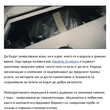
Да бъдат замразявани хора, не е идея, която се е родила в днешно
време. Още преди половин век
Джеймс Бедфорд
е първият
криогенно замразен човек, чието тяло се пази и до сега. Редица
организации и компании се надпреварват да предлагат такива
услуги, но методите им са доста примитивни и техниките за
съхраняване на телата не водят до добри резултати.
Репродуктивната медицина в много държави се занимава именно
с това – замразяване на сперматозоиди, яйцеклетки и ембриони,
както и научните изследвания боравят със замразени проби от
тъкани и човешки стволови клетки.