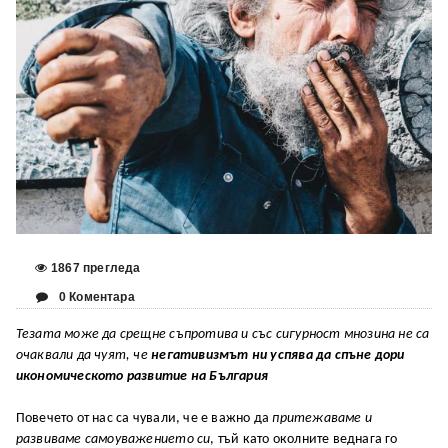
1867 прегледа
0 Коментара
Тезата може да срещне съпротива и със сигурност мнозина не са
очаквали да чуят, че
негативизмът ни успява да спъне дори
икономическото развитие на България
Повечето от нас са чували, че е важно да
притежаваме и
развиваме самоуважението си
, тъй като околните веднага го