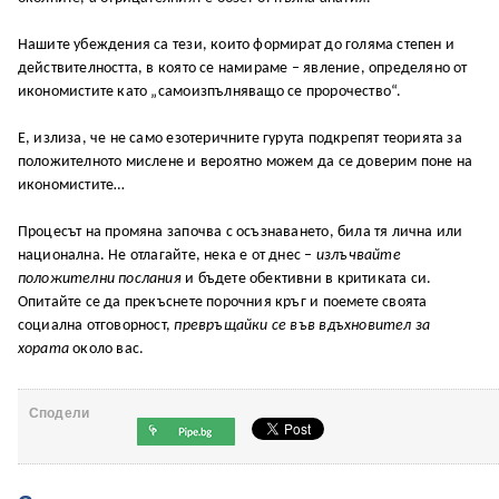
Нашите убеждения са тези, които формират до голяма степен и
действителността, в която се намираме – явление, определяно от
икономистите като „самоизпълняващо се пророчество“.
Е, излиза, че не само езотеричните гурута подкрепят теорията за
положителното мислене и вероятно можем да се доверим поне на
икономистите…
Процесът на промяна започва с осъзнаването, била тя лична или
национална. Не отлагайте, нека е от днес –
излъчвайте
положителни послания
и бъдете обективни в критиката си.
Опитайте се да прекъснете порочния кръг и поемете своята
социална отговорност,
превръщайки се във вдъхновител за
хората
около вас.
Сподели