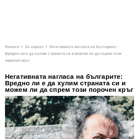
Начало
За хората
Негативната нагласа на българите:
Вредно ли е да хулим страната си и можем ли да спрем този
порочен кръг
Негативната нагласа на българите:
Вредно ли е да хулим страната си и
можем ли да спрем този порочен кръг