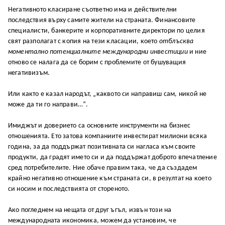
Негативното класиране съответно има и действителни
последствия върху самите жители на страната. Финансовите
специалисти, банкерите и корпоративните директори по целия
свят разполагат с копия на тези класации, което
отблъсква
моментално потенциалните международни инвестиции
и ние
отново се налага да се борим с проблемите от бушуващия
негативизъм.
Или както е казал народът, „каквото си направиш сам, никой не
може да ти го направи…“.
Имиджът и доверието са основните инструменти на бизнес
отношенията. Ето затова компаниите инвестират милиони всяка
година, за да поддържат позитивната си нагласа към своите
продукти, да градят името си и да поддържат доброто впечатление
сред потребителите. Ние обаче правим така, че да създадем
крайно негативно отношение към страната си, в резултат на което
си носим и последствията от стореното.
Ако погледнем на нещата от друг ъгъл, извън този на
международната икономика, можем да установим, че