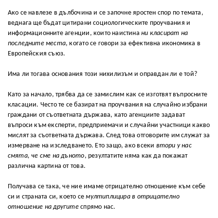
Ако се навлезе в дълбочина и се започне яростен спор по темата,
веднага ще бъдат цитирани социологическите проучвания и
информационните агенции, които наистина
ни класират на
последните места
, когато се говори за ефективна икономика в
Европейския съюз.
Има ли тогава основания този нихилизъм и оправдан ли е той?
Като за начало, трябва да се замислим как се изготвят въпросните
класации. Често те се базират на проучвания на случайно избрани
граждани от съответната държава, като агенциите задават
въпроси към експерти, предприемачи и случайни участници какво
мислят за съответната държава. След това отговорите им служат за
измерване на изследването. Ето защо, ако всеки
втори у нас
смята, че сме на дъното
, резултатите няма как да покажат
различна картина от това.
Получава се така, че ние имаме отрицателно отношение към себе
си и страната си, което се
мултиплицира в отрицателно
отношение на другите
спрямо нас.