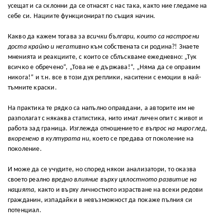
усещат и са склонни да се отнасят с нас така, както ние гледаме на
себе си. Нациите функционират по същия начин.
Какво да кажем тогава за
всички българи, които са настроени
доста крайно и негативно
към собствената си родина?! Знаете
мненията и реакциите, с които се сблъскваме ежедневно: „Тук
всичко е обречено“, „Това не е държава!“, „Няма да се оправим
никога!“ и т.н. все в този дух реплики, наситени с емоции в най-
тъмните краски.
На практика те рядко са напълно оправдани, а авторите им не
разполагат с някаква статистика, нито имат личен опит с живот и
работа зад граница. Изглежда отношението
е въпрос на мироглед,
вкоренено в културата ни
, което се предава от поколение на
поколение.
И може да се учудите, но според някои анализатори, то оказва
своето реално
вредно влияние върху цялостното развитие на
нацията
, както и върху личностното израстване на всеки редови
гражданин, изпадайки в невъзможност да покаже пълния си
потенциал.