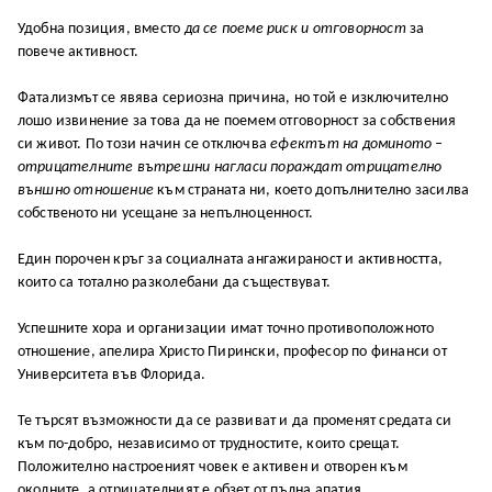
Удобна позиция, вместо
да се поеме риск и отговорност
за
повече активност.
Фатализмът се явява сериозна причина, но той е изключително
лошо извинение за това да не поемем отговорност за собствения
си живот. По този начин се отключва
ефектът на доминото –
отрицателните вътрешни нагласи пораждат отрицателно
външно отношение
към страната ни, което допълнително засилва
собственото ни усещане за непълноценност.
Един порочен кръг за социалната ангажираност и активността,
които са тотално разколебани да съществуват.
Успешните хора и организации имат точно противоположното
отношение, апелира Христо Пирински, професор по финанси от
Университета във Флорида.
Те търсят възможности да се развиват и да променят средата си
към по-добро, независимо от трудностите, които срещат.
Положително настроеният човек е активен и отворен към
околните, а отрицателният е обзет от пълна апатия.