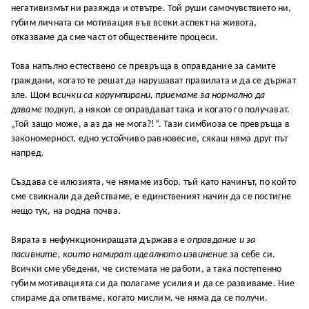
негативизмът ни разяжда и отвътре. Той руши самочувствието ни,
губим личната си мотивация във всеки аспект на живота,
отказваме да сме част от обществените процеси.
Това напълно естествено се превръща в оправдание за самите
граждани, когато те решат да нарушават правилата и да се държат
зле. Щом в
сички са корумпирани, приемаме за нормално да
даваме подкуп
, а някои се оправдават така и когато го получават.
„Той защо може, а аз да не мога?!“. Тази симбиоза се превръща в
закономерност, едно устойчиво равновесие, сякаш няма друг път
напред.
Създава се илюзията, че нямаме избор, тъй като начинът, по който
сме свикнали да действаме, е единственият начин да се постигне
нещо тук, на родна почва.
Вярата в нефункциониращата държава е
оправдание и за
пасивните, които намират идеалното извинение
за себе си.
Всички сме убедени, че системата не работи, а така постепенно
губим мотивацията си да полагаме усилия и да се развиваме. Ние
спираме да опитваме, когато мислим, че няма да се получи.