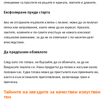
отношение са пръстите на ръцете и краката, ноктите и дланите.
Ексфолиране преди старта
Ако не отстраните мъртвите клетки с пилинг, може да се получат
петна или натрупвания, които няма да ви харесат. Краката,
лактите, коленете и по-сухите участъци на кожата изискват
специално внимание, за да не се отличават с по-наситен цвят
впоследствие.
Да предпазим облеклото
След като сте готови, не бързайте да се обличате, за да не
боядисате тоалета си. Нека продуктът да попие и изсъхне около
половин час. Едва тогава може да пристъпите към премяната ви,
както и към останалите приготовления, включващи грим и
прическа.
Тайните на звездите за качествен изкуствен
тен