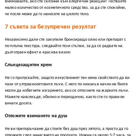
Внимавайте, ако сте склонни към алергични реакции! Тествайте
малко количество от козметичното средство, за да сте спокойни,
че после може да го нанесете на цялото тяло.
7 съвета за безупречен резултат
Независимо дали сте закупили бронзиращо олио или препарат с
по-плътна текстура, следвайте тези стъпки, за да се радвате на
дълготраен ефект и красива визия:
Слънцезащитен крем
Не го пропускайте, защото изкуственият тен няма свойството да ви
пази от ултравиолетовите лъчи. С него по никакъв начин не бихте
могли да избегнете изгарянето, ако се отпуснете на жарките лъчи.
Мажете навсякъде, обилно и периодично, както сте го правили
винаги досега.
Отложете взимането на душ
Не ви препоръчваме да стоите без душ през лятото, а просто да го
отложите след нанасянето на продукта. Нужни са около 5-7 часа, за