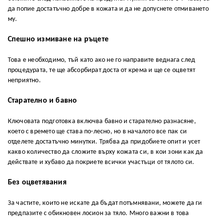
да попие достатъчно добре в кожата и да не допуснете отмиването
му.
Спешно измиване на ръцете
Това е необходимо, тъй като ако не го направите веднага след
процедурата, те ще абсорбират доста от крема и ще се оцветят
неприятно.
Старателно и бавно
Ключовата подготовка включва бавно и старателно разнасяне,
което с времето ще става по-лесно, но в началото все пак си
отделете достатъчно минутки. Трябва да придобиете опит и усет
какво количество да сложите върху кожата си, в кои зони как да
действате и хубаво да покриете всички участъци от тялото си.
Без оцветявания
За частите, които не искате да бъдат потъмнявани, можете да ги
предпазите с обикновен лосион за тяло. Много важни в това