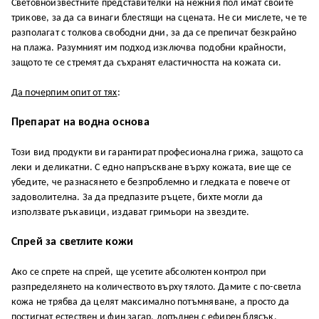
Световноизвестните представителки на нежния пол имат своите
трикове, за да са винаги блестящи на сцената. Не си мислете, че те
разполагат с толкова свободни дни, за да се препичат безкрайно
на плажа. Разумният им подход изключва подобни крайности,
защото те се стремят да съхранят еластичността на кожата си.
Да почерпим опит от тях
:
Препарат на водна основа
Този вид продукти ви гарантират професионална грижа, защото са
леки и деликатни. С едно напръскване върху кожата, вие ще се
убедите, че разнасянето е безпроблемно и гледката е повече от
задоволителна. За да предпазите ръцете, бихте могли да
използвате ръкавици, издават гримьори на звездите.
Спрей за светлите кожи
Ако се спрете на спрей, ще усетите абсолютен контрол при
разпределянето на количеството върху тялото. Дамите с по-светла
кожа не трябва да целят максимално потъмняване, а просто да
постигнат естествен и фин загар, допълнен с ефирен блясък.