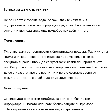
Грижа за дълготраен тен
Не се къпете с гореща вода, овлажнявайте кожата и я
подхранвайте с билкови, природни средства. Така тя ще ви се
отплати и ще поддържа още по-добре придобития тен.
Тренировки
Тук става дума за тренировки с бронзиращия продукт. Техниките на
грима изискват повече търпение, за да ги усвоим почти на
специализирано ниво и да се чувстваме ловки при прилагането
им. Същото е и с постигането на съвършен изкуствен тен. Не трябва
да се отказвате, ако сте неопитни и не сте удовлетворени от
резултата. Продължавайте да се усъвършенствате!
Ценни хитринки
:
Съществуват още някои детайли, за които трябва да сте
информирани, когато избирате бронзиращите си кремове:
- Не купувайте винаги най-евтиното, а първо четете