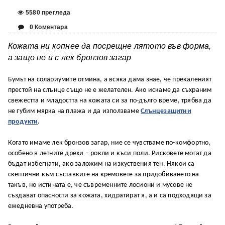
5580 прегледа
0 Коментара
Кожата ни копнее да посрещне лятото във форма,
а защо не и с лек бронзов загар
Бумът на солариумите отмина, а всяка дама знае, че прекаленият
престой на слънце също не е желателен. Ако искаме да съхраним
свежестта и младостта на кожата си за по-дълго време, трябва да
не губим мярка на плажа и да използваме
Слънцезащитни
продукти
.
Когато имаме лек бронзов загар, ние се чувстваме по-комфортно,
особено в летните дрехи – рокли и къси поли. Рисковете могат да
бъдат избегнати, ако заложим на изкуствения тен. Някои са
скептични към съставките на кремовете за придобиването на
такъв, но истината е, че съвременните лосиони и мусове не
създават опасности за кожата, хидратират я, а и са подходящи за
ежедневна употреба.