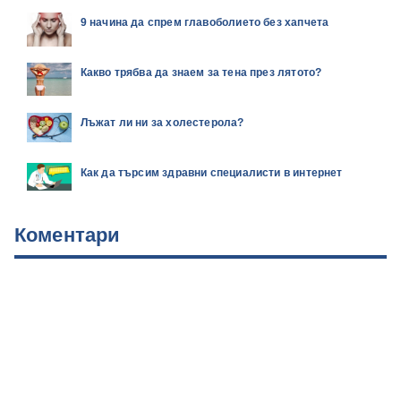
9 начина да спрем главоболието без хапчета
Какво трябва да знаем за тена през лятото?
Лъжат ли ни за холестерола?
Как да търсим здравни специалисти в интернет
Коментари