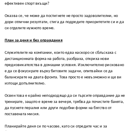
ефективен спорт вкъщи?
Оказва се, че може да постигнете не просто задоволителни, но
дори отлични резултати, стига да подредите приоритетите си и да
си отделите нужното време.
План за деня и без оправдания
Служителите на компании, които едва наскоро се сблъскаха с
дистанционната форма на работа, разбраха, откриха нови
предизвикателства в домашни условия. Изключително рисковано
е да се фокусирате върху битовите задачи, опитвайки се да
балансирате на двата фронта. Това просто е невъзможно и ще ви
изтощи допълнително.
Освен това е крайно неподходящо да си търсите оправдание да не
тренирате, защото е време за вечеря, трябва да почистите банята,
да пуснете пералня или други подобни форми на бягство от
поставената мисия.
Планирайте деня си по часове, като си отредите час и за