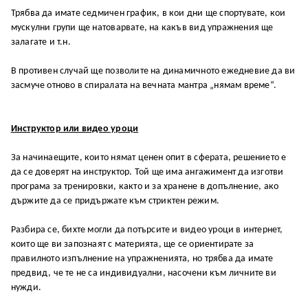
Трябва да имате седмичен график, в кои дни ще спортувате, кои
мускулни групи ще натоварвате, на какъв вид упражнения ще
залагате и т.н.
В противен случай ще позволите на динамичното ежедневие да ви
засмуче отново в спиралата на вечната мантра „нямам време“.
Инструктор или видео уроци
За начинаещите, които нямат ценен опит в сферата, решението е
да се доверят на инструктор. Той ще има ангажимент да изготви
програма за тренировки, както и за хранене в допълнение, ако
държите да се придържате към стриктен режим.
Разбира се, бихте могли да потърсите и видео уроци в интернет,
които ще ви запознаят с материята, ще се ориентирате за
правилното изпълнение на упражненията, но трябва да имате
предвид, че те не са индивидуални, насочени към личните ви
нужди.