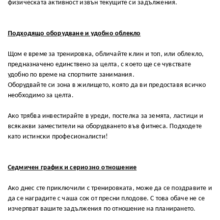
физическата активност извън текущите си задължения.
Подходящо оборудване и удобно облекло
Щом е време за тренировка, обличайте клин и топ, или облекло,
предназначено единствено за целта, с което ще се чувствате
удобно по време на спортните занимания.
Оборудвайте си зона в жилището, която да ви предоставя всичко
необходимо за целта.
Ако трябва инвестирайте в уреди, постелка за земята, ластици и
всякакви заместители на оборудването във фитнеса. Подходете
като истински професионалисти!
Седмичен график и сериозно отношение
Ако днес сте приключили с тренировката, може да се поздравите и
да се наградите с чаша сок от пресни плодове. С това обаче не се
изчерпват вашите задължения по отношение на планирането.