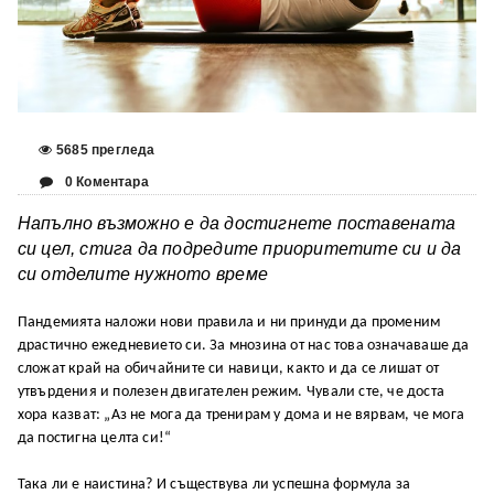
5685 прегледа
0 Коментара
Напълно възможно е да достигнете поставената
си цел, стига да подредите приоритетите си и да
си отделите нужното време
Пандемията наложи нови правила и ни принуди да променим
драстично ежедневието си. За мнозина от нас това означаваше да
сложат край на обичайните си навици, както и да се лишат от
утвърдения и полезен двигателен режим. Чували сте, че доста
хора казват: „Аз не мога да тренирам у дома и не вярвам, че мога
да постигна целта си!“
Така ли е наистина? И съществува ли успешна формула за