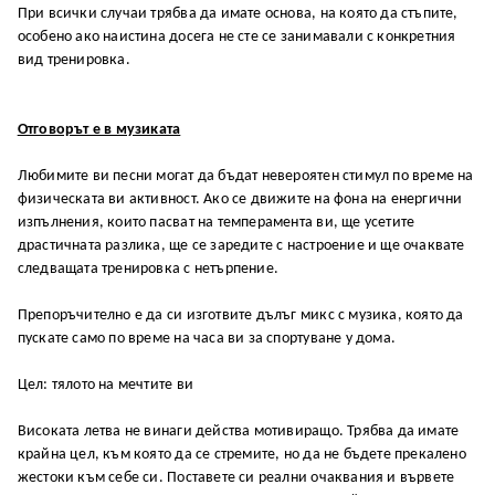
При всички случаи трябва да имате основа, на която да стъпите,
особено ако наистина досега не сте се занимавали с конкретния
вид тренировка.
Отговорът е в музиката
Любимите ви песни могат да бъдат невероятен стимул по време на
физическата ви активност. Ако се движите на фона на енергични
изпълнения, които пасват на темперамента ви, ще усетите
драстичната разлика, ще се заредите с настроение и ще очаквате
следващата тренировка с нетърпение.
Препоръчително е да си изготвите дълъг микс с музика, която да
пускате само по време на часа ви за спортуване у дома.
Цел: тялото на мечтите ви
Високата летва не винаги действа мотивиращо. Трябва да имате
крайна цел, към която да се стремите, но да не бъдете прекалено
жестоки към себе си. Поставете си реални очаквания и вървете