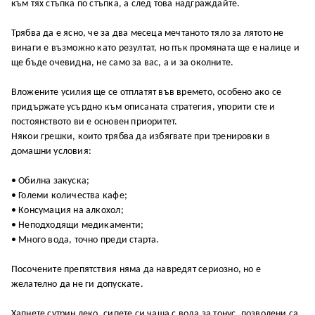
към тях стъпка по стъпка, а след това надграждайте.
Трябва да е ясно, че за два месеца мечтаното тяло за лятото не
винаги е възможно като резултат, но пък промяната ще е налице и
ще бъде очевидна, не само за вас, а и за околните.
Вложените усилия ще се отплатят във времето, особено ако се
придържате усърдно към описаната стратегия, упорити сте и
постоянството ви е основен приоритет.
Някои грешки, които трябва да избягвате при тренировки в
домашни условия:
• Обилна закуска;
• Големи количества кафе;
• Консумация на алкохол;
• Неподходящи медикаменти;
• Много вода, точно преди старта.
Посочените препятствия няма да навредят сериозно, но е
желателно да не ги допускате.
Хапнете сутрин леко, сипете си чаша с вода за тонус, позволени са