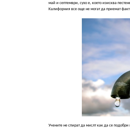
май и септември, сухо е, което изисква пестене
Калифорния все още не могат да приемат факти
Учените не спират да мислт как да се подобри