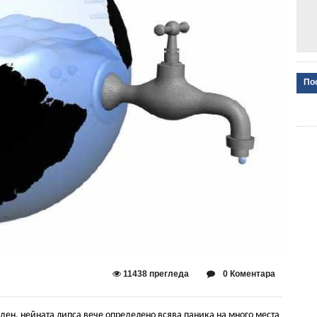
По
11438 прегледа
0 Коментара
ден, нейната липса вече определено всява паника на много места