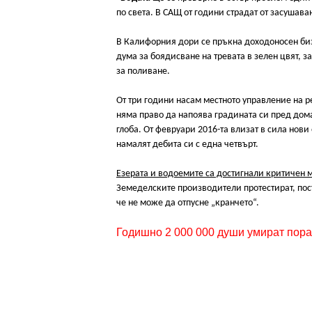
по света. В САЩ от години страдат от засушава
В Калифорния дори се пръкна доходоносен биз
дума за боядисване на тревата в зелен цвят, за
за поливане.
От три години насам местното управление на р
няма право да напоява градината си пред дома
глоба. От февруари 2016-та влизат в сила нови
намалят дебита си с една четвърт.
Езерата и водоемите са достигнали критичен
Земеделските производители протестират, пост
че не може да отпусне „кранчето“.
Годишно 2 000 000 души умират пора