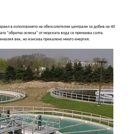
зраел в използването на обезсолителни централи за добив на 40
ата “обратна осмоза“ от морската вода се премахва солта.
миналия век, но изисква прекалено много енергия.