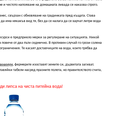
не и честото напояване на домашната ливада се наказва строго.
нес, свързан с обновяване на градинката пред къщата. Става
 да има някакъв вид тя, без да се налага да се харчат литри вода
есурси е предприело мерки за регулиране на ситуацията. Никой
 повече от два пъти седмично. В противен случай го грози солена
 ограничения. Те касаят доставчиците на вода, които трябва да
 минимум
, фермерите изоставят земите си, дърветата загиват.
авяйки табели насред празните полета, но правителството счита,
ди липса на чиста питейна вода!