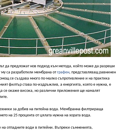
път да предложат нов подход към метода, който може да разреши
т му са разработили мембрана от
графен
, представляващ равнинен
помощ се създава много по-малко съпротивление и на практика
мият филтър става по-издръжлив, а енергията, която е нужна, е
да се окаже висока, но различни приложения ще намалят
тите.
 техники за добив на питейна вода. Мембранна филтрираща
ето на 25 процента от цялата нужна на хората вода.
 на отпадните води в питейни. Въпреки съмненията,