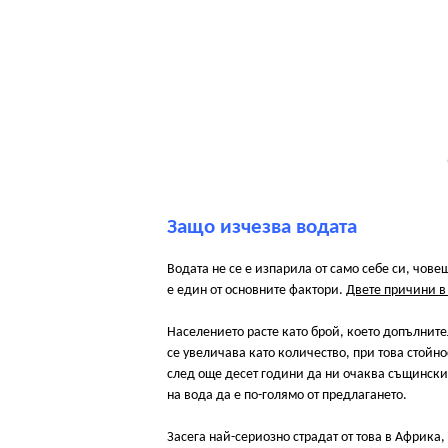
Защо изчезва водата
Водата не се е изпарила от само себе си, чове
е един от основните фактори.
Двете причини в
Населението расте като брой, което допълнит
се увеличава като количество, при това стойн
след още десет години да ни очаква същински
на вода да е по-голямо от предлагането.
Засега най-сериозно страдат от това в Африк