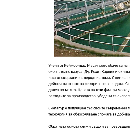
Учени от Кеймбридж, Масачузетс обаче са на 
окончателно казуса. Д-р Рохит Карник и екипъ
лист от свързани въглеродни атоми. С негова 
действа като сито за филтриране на водата. Са
далеч по-малко. Цената на тези филтри може 
разходите за производство, убедени са експер
Сингапур е популярен със своите съвременни
технология за обезсоляване спомага за добиван
Обратната осмоза служи също и за превръщане