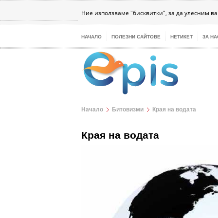
Бизнес
Интернет
Здраве
Наука
Те
Ние използваме "бисквитки", за да улесним в
НАЧАЛО
ПОЛЕЗНИ САЙТОВЕ
НЕТИКЕТ
ЗА НА
Начало
Битовизми
Края на водата
Края на водата