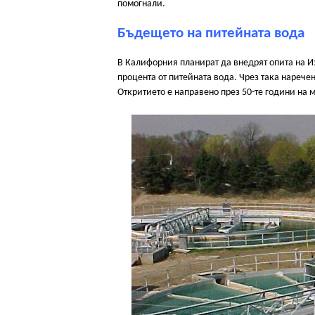
помогнали.
Бъдещето на питейната вода
В Калифорния планират да внедрят опита на И
процента от питейната вода. Чрез така наречен
Откритието е направено през 50-те години на 