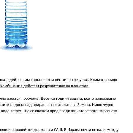
шката дейност има пръст в този негативен резултат. Климатът също
 комбинация действат разрушително на планетата
.
елно изостря проблема. Десетки години водата, която използваме
остите са доста над прираста на жителите на Земята. Нищо чудно
 воден стрес. Ще се окажем пред предизвикателството, търсенето
а, някои европейски държави и САЩ. В Израел почти не вали между