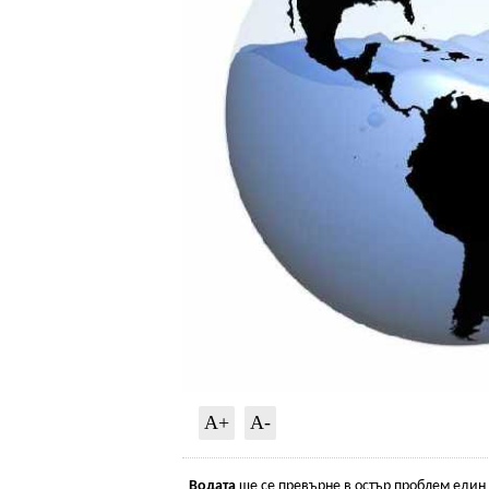
A+
A-
Водата
ще се превърне в остър проблем един 