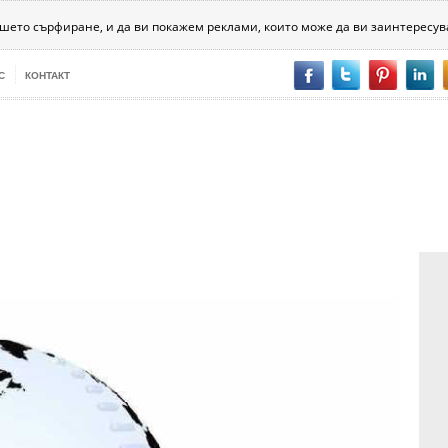
хника
Психология
Битовизми
За хората
Разни
ашето сърфиране, и да ви покажем реклами, които може да ви заинтересув
С
КОНТАКТ