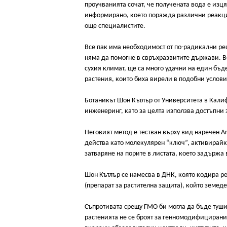
проучванията сочат, че получената вода е изц
информирано, което поражда различни реакции
още специалистите.
Все пак има необходимост от по-радикални реш
няма да помогне в свръхразвитите държави. 
сухия климат, ще са много удачни на един бъд
растения, които биха вирели в подобни услови
Ботаникът Шон Кътлър от Университета в Кали
инженеринг, като за целта използва достъпни
Неговият метод е тестван върху вид наречен Ar
действа като молекулярен “ключ”, активирайки
затваряне на порите в листата, което задържа 
Шон Кътлър се намесва в ДНК, която кодира ре
(препарат за растителна защита), който земед
Съпротивата срещу ГМО би могла да бъде тушир
растенията не се броят за генномодифицирани.