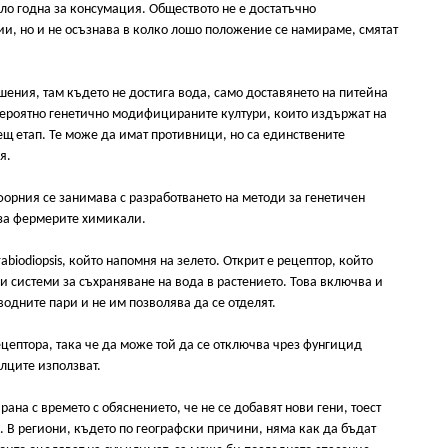
яло годна за консумация. Обществото не е достатъчно
, но и не осъзнава в колко лошо положение се намираме, смятат
ения, там където не достига вода, само доставянето на питейна
Вероятно генетично модифицираните култури, които издържат на
ещ етап. Те може да имат противници, но са единствените
я.
форния се занимава с разработването на методи за генетичен
 за фермерите химикали.
abiodiopsis, който напомня на зелето. Открит е рецептор, който
 системи за съхраняване на вода в растението. Това включва и
водните пари и не им позволява да се отделят.
цептора, така че да може той да се отключва чрез фунгицид
елците използват.
ана с времето с обяснението, че не се добавят нови гени, тоест
 В региони, където по географски причини, няма как да бъдат