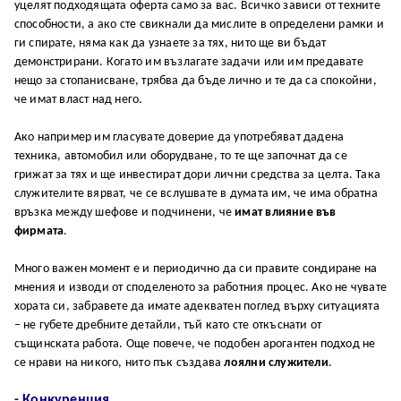
уцелят подходящата оферта само за вас. Всичко зависи от техните
способности, а ако сте свикнали да мислите в определени рамки и
ги спирате, няма как да узнаете за тях, нито ще ви бъдат
демонстрирани. Когато им възлагате задачи или им предавате
нещо за стопанисване, трябва да бъде лично и те да са спокойни,
че имат власт над него.
Ако например им гласувате доверие да употребяват дадена
техника, автомобил или оборудване, то те ще започнат да се
грижат за тях и ще инвестират дори лични средства за целта. Така
служителите вярват, че се вслушвате в думата им, че има обратна
връзка между шефове и подчинени, че
имат влияние във
фирмата
.
Много важен момент е и периодично да си правите сондиране на
мнения и изводи от споделеното за работния процес. Ако не чувате
хората си, забравете да имате адекватен поглед върху ситуацията
– не губете дребните детайли, тъй като сте откъснати от
същинската работа. Още повече, че подобен арогантен подход не
се нрави на никого, нито пък създава
лоялни служители
.
- Конкуренция