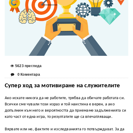
5623 прегледа
0 Коментара
Супер ход за мотивиране на служителите
Ако искате никога да не работите, трябва да обичате работата си.
Всички сме чували този израз и той наистина е верен, а ако
допълним към него и вероятността да приемаме задълженията си
като част от една игра, то резултатите ще са впечатляващи.
Вярвате или не, фактите и изследванията го потвърждават. За да