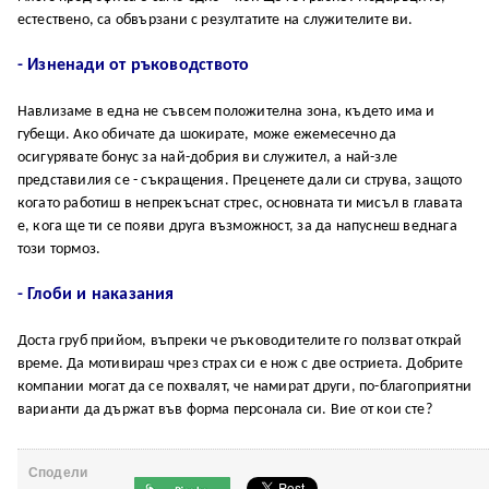
естествено, са обвързани с резултатите на служителите ви.
- Изненади от ръководството
Навлизаме в една не съвсем положителна зона, където има и
губещи. Ако обичате да шокирате, може ежемесечно да
осигурявате бонус за най-добрия ви служител, а най-зле
представилия се - съкращения. Преценете дали си струва, защото
когато работиш в непрекъснат стрес, основната ти мисъл в главата
е, кога ще ти се появи друга възможност, за да напуснеш веднага
този тормоз.
- Глоби и наказания
Доста груб прийом, въпреки че ръководителите го ползват открай
време. Да мотивираш чрез страх си е нож с две остриета. Добрите
компании могат да се похвалят, че намират други, по-благоприятни
варианти да държат във форма персонала си. Вие от кои сте?
Сподели