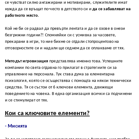
се чувстват силно ангажирани и мотивирани, служителите имат
нужда да се връщат по-често в детството си и
да се забавляват на
работното място
.
Кой не би се радвал да превърти лентата и да се озове в онези
безгрижни години?! Спомняйки си с усмивка за часовете,
прекарани в игри, то ние бихме се отдали стопроцентово на
отговорностите си и надали ще седнем да се оплакваме от тях.
Методът игровизация
представлява именно това. Успешните
компании по света отдавна го прилагат в стратегиите си за
управление на персонала. Тук става дума за елементарна
психология, която се осъществява с помощта на някои технически
средства. Тя се състои от 6 ключови елемента, движещи
поведението на човека. В една организация всички са подчинени
и се стимулират от тях.
Кои са ключовите елементи?
- Мисията