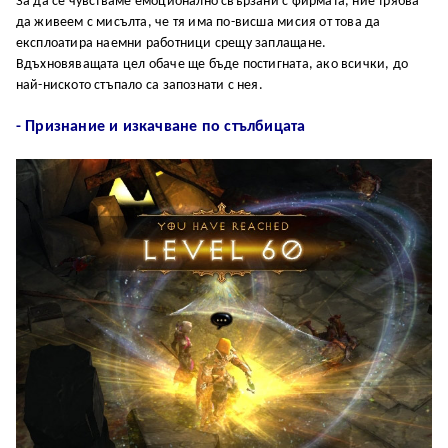
За да се чувстваме емоционално свързани с фирмата, ние трябва
да живеем с мисълта, че тя има по-висша мисия от това да
експлоатира наемни работници срещу заплащане.
Вдъхновяващата цел обаче ще бъде постигната, ако всички, до
най-ниското стъпало са запознати с нея.
- Признание и изкачване по стълбицата