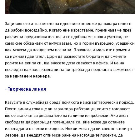
Зациклянето и тъпченето на едно ниво не може да накара никого
да работи всеотдайно. Когато ние израстваме, преминаваме през
различни предизвикателства и се сдобиваме с нови умения, не
само сме обхванати от ентусиазъм, но и горим вътрешно, усещайки
как можем да повдигнем планини. Понякога и малките промени
са нужният двигател. Дори да разместите бюрата и да сменяте
ролите на екипа си, ще внесете доза свежест в офиса. И не на
последна важност, компанията ви трябва да предлага възможност
за
издигане и кариера
.
- Творческа линия
Казусите в служебната среда понякога изискват творчески подход.
Почти винаги това ще ви гарантира работници, които с готовност
ще се включат за решаването на наличните проблеми. Ако имат
свободата да разгръщат потенциала си, вие може да останете
изненадани от техните ходове. Някои могат да ви спестят стотици
левове, да внедрят оптимизиране на настоящите проекти, да