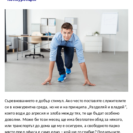
Съревнованието е добър стимул. Ако често поставяте служителите
си в конкурентна среда, но не и на принципа „Разделяй и владей“,
което води до агресия и злоба между тях, те ще бъдат особено
доволни. Може би този месец ще има безплатен обяд за някого,
или транспортът до дома ще му е осигурен, а свободното парко
място пред офиса е само едно – кой ще го грабне? Подаръците,