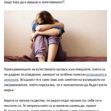
Защо това да е вредно и античовешко?!
Привържениците на естествената нагласа към емоциите, които са
ни дадени по рождение, намират за особено полезно
изпадането в
депресия
. Всъщност тя е само знак или симптом на вътрешното ни
(не)равновесие, който подсказва, че е наложително да бъдат взети
мерки.
Хората са такива същества, че рядко сядат насаме със себе си и
мислите си. Те непрекъснато са устремени нанякъде, правят