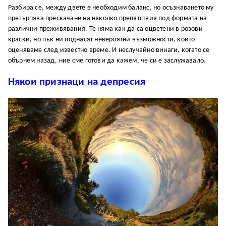
Разбира се, между двете е необходим баланс, но осъзнаването му
претърпява прескачане на няколко препятствия под формата на
различни преживявания. Те няма как да са оцветени в розови
краски, но пък ни поднасят невероятни възможности, които
оценяваме след известно време. И неслучайно винаги, когато се
обърнем назад, ние сме готови да кажем, че си е заслужавало.
Някои признаци на депресия