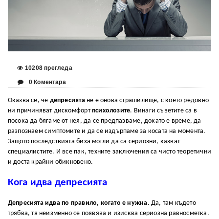
10208 прегледа
0 Коментара
Оказва се, че
депресията
не е онова страшилище, с което редовно
ни причиняват дискомфорт
психолозите
. Винаги съветите са в
посока да бягаме от нея, да се предпазваме, докато е време, да
разпознаем симптомите и да се издърпаме за косата на момента.
Защото последствията биха могли да са сериозни, казват
специалистите. И все пак, техните заключения са чисто теоретични
и доста крайни обикновено.
Кога идва депресията
Депресията идва по правило, когато е нужна
. Да, там където
трябва, тя неизменно се появява и изисква сериозна равносметка.