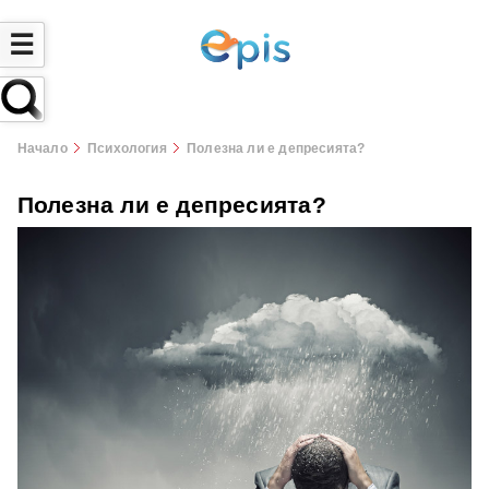
☰
Начало
Психология
Полезна ли е депресията?
Полезна ли е депресията?