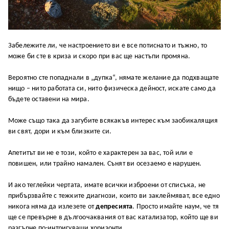
Забележите ли, че настроението ви е все потиснато и тъжно, то
може би сте в криза и скоро при вас ще настъпи промяна.
Вероятно сте попаднали в „дупка“, нямате желание да подхващате
нищо – нито работата си, нито физическа дейност, искате само да
бъдете оставени на мира.
Може също така да загубите всякакъв интерес към заобикалящия
ви свят, дори и към близките си.
Апетитът ви не е този, който е характерен за вас, той или е
повишен, или трайно намален. Сънят ви осезаемо е нарушен.
И ако теглейки чертата, имате всички изброени от списъка, не
прибързвайте с тежките диагнози, които ви заклеймяват, все едно
никога няма да излезете от
депресията
. Просто имайте наум, че тя
ще се превърне в дългоочаквания от вас катализатор, който ще ви
разгърне по-интригуващи хоризонти.