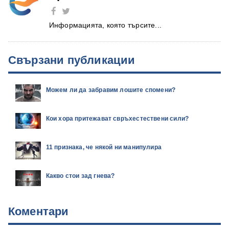
Информацията, която търсите...
Свързани публикации
Можем ли да забравим лошите спомени?
Кои хора притежават свръхестествени сили?
11 признака, че някой ни манипулира
Какво стои зад гнева?
Коментари