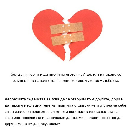
без да ни горчи и да пречи на егото ни. А целият катарзис се
осъществява с помощта на едно велико чувство – любовта.
Депресията съдейства за това да се отворим към другите, дори и
да търсим изолация, ние на практика отхвърляме и отричаме себе
си за известен период, а след това преоткриваме красотата на
взаимоотношенията и започваме да имаме желание основно да
даряваме, а не да получаваме.