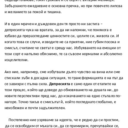
бъдещи планове, гонят срокове и се борят с вятърни мелници.
Забързаното ежедневие е основна пречка, но при повечето липсва
и желанието за покой и тишина.
И в един мрачен и дъждовен ден тя просто ни застига –
депресията чука на вратата, за да ни напомни, че понякога е
хубаво да преразгледаме ценностите си, целите си, живота си. И
когато това се случи, изводите не са приятни, ние губим посока и
смисъл, считаме че светът е срещу нас. Избуяването на емоции от
този сорт е напълно обяснимо, те са съвсем нормални и абсолютно
изцелителни.
Ако ние, например, сме избутвали дълго чувство на вина или сме
стискали зъби в досадна ситуация, то трансформацията е на път да
се завихри с пълна сила.
Депресията
е само един от етапите на
този процес, който ще доведе до обновяването на душата ни, до
новите перспективи пред нас, до изкачването на едно стъпало по-
нагоре. Точно такъв е смисълът й, който погледнато глобално, е
неизбежен и почти задължителен.
Постепенно ние узряваме за идеята, че е редно да си простим,
да се освободим от мъката си, да се примирим, пречупвайки се,