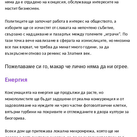
няма да е отдадено на концесия, обслужваща интересите на
мастит бизнесмен.
Политиците ще започнат работа в интерес на обществото, а
изборите ще се изчистят от славата на непочтено събитие,
свързано с надцакване и пазарлък между големите „играчи“. По
тази точка вече навлизаме в сферата на измислиците, но мнозина
все пак вярват, че трябва да минат много години, за да
възкръснем отново за ремикс на Златния век.
Пожелаваме си го, макар че лично няма да ни огрее
.
Енергия
Консумацията на енергия ще продължи да расте, но
монополистите ще бъдат задушени от реална конкуренция и от
задоволяване на нуждите ни чрез частни фотоволтаични клетки,
вятърни турбини на покривите и отглежданите в двора култури за
биогорива.
Всеки дом ще притежава локална микромрежа, която ще ни