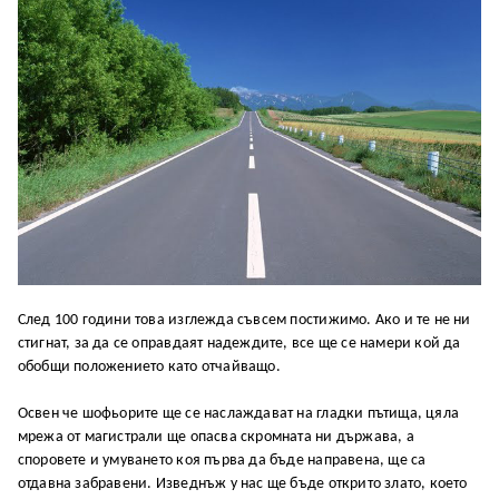
След 100 години това изглежда съвсем постижимо. Ако и те не ни
стигнат, за да се оправдаят надеждите, все ще се намери кой да
обобщи положението като отчайващо.
Освен че шофьорите ще се наслаждават на гладки пътища, цяла
мрежа от магистрали ще опасва скромната ни държава, а
споровете и умуването коя първа да бъде направена, ще са
отдавна забравени. Изведнъж у нас ще бъде открито злато, което