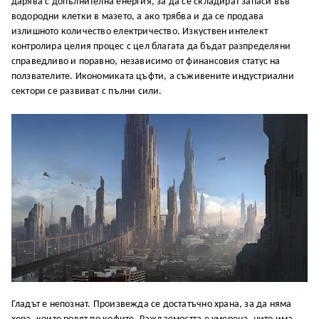
дарява с допълнителна енергия, за да се складират запаси във
водородни клетки в мазето, а ако трябва и да се продава
излишното количество електричество. Изкуствен интелект
контролира целия процес с цел благата да бъдат разпределяни
справедливо и поравно, независимо от финансовия статус на
ползвателите. Икономиката цъфти, а съживените индустриални
сектори се развиват с пълни сили.
Гладът е непознат. Произвежда се достатъчно храна, за да няма