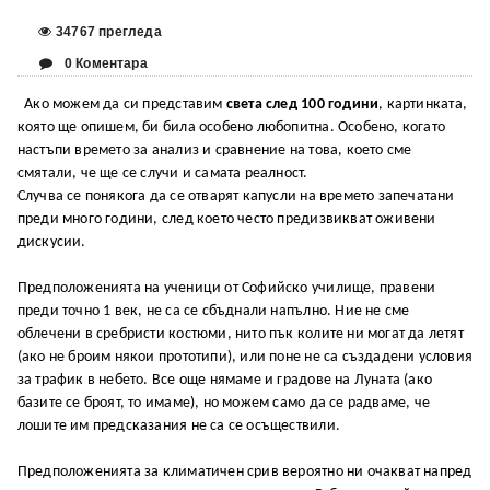
34767 прегледа
0 Коментара
Ако можем да си представим
света след 100 години
, картинката,
която ще опишем, би била особено любопитна. Особено, когато
настъпи времето за анализ и сравнение на това, което сме
смятали, че ще се случи и самата реалност.
Случва се понякога да се отварят капусли на времето запечатани
преди много години, след което често предизвикват оживени
дискусии.
Предположенията на ученици от Софийско училище, правени
преди точно 1 век, не са се сбъднали напълно. Ние не сме
облечени в сребристи костюми, нито пък колите ни могат да летят
(ако не броим някои прототипи), или поне не са създадени условия
за трафик в небето. Все още нямаме и градове на Луната (ако
базите се броят, то имаме), но можем само да се радваме, че
лошите им предсказания не са се осъществили.
Предположенията за климатичен срив вероятно ни очакват напред