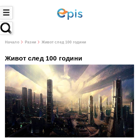
☰
Начало
Разни
Живот след 100 години
Живот след 100 години