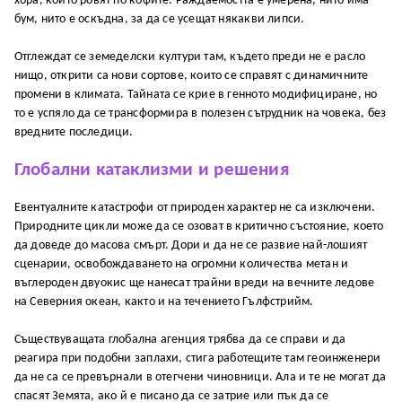
хора, които ровят по кофите. Раждаемостта е умерена, нито има
бум, нито е оскъдна, за да се усещат някакви липси.
Отглеждат се земеделски култури там, където преди не е расло
нищо, открити са нови сортове, които се справят с динамичните
промени в климата. Тайната се крие в генното модифициране, но
то е успяло да се трансформира в полезен сътрудник на човека, без
вредните последици.
Глобални катаклизми и решения
Евентуалните катастрофи от природен характер не са изключени.
Природните цикли може да се озоват в критично състояние, което
да доведе до масова смърт. Дори и да не се развие най-лошият
сценарии, освобождаването на огромни количества метан и
въглероден двуокис ще нанесат трайни вреди на вечните ледове
на Северния океан, както и на течението Гълфстрийм.
Съществуващата глобална агенция трябва да се справи и да
реагира при подобни заплахи, стига работещите там геоинженери
да не са се превърнали в отегчени чиновници. Ала и те не могат да
спасят Земята, ако й е писано да се затрие или пък да се