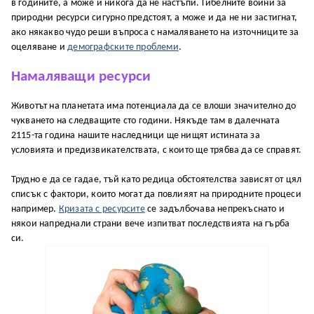
в годините, а може и никога да не настъпи. Гибелните войни за
природни ресурси сигурно предстоят, а може и да не ни застигнат,
ако някакво чудо реши въпроса с намаляването на източниците за
оцеляване и
демографските проблеми
.
Намаляващи ресурси
Животът на планетата има потенциала да се влоши значително до
чукването на следващите сто години. Някъде там в далечната
2115-та година нашите наследници ще нищят истината за
условията и предизвикателствата, с които ще трябва да се справят.
Трудно е да се гадае, тъй като редица обстоятелства зависят от цял
списък с фактори, които могат да повлияят на природните процеси
например.
Кризата с ресурсите
се задълбочава непрекъснато и
някои напреднали страни вече изпитват последствията на гърба
си.