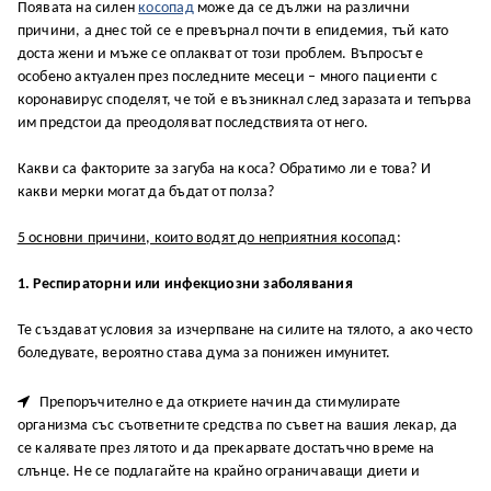
Появата на силен
косопад
може да се дължи на различни
причини, а днес той се е превърнал почти в епидемия, тъй като
доста жени и мъже се оплакват от този проблем. Въпросът е
особено актуален през последните месеци – много пациенти с
коронавирус споделят, че той е възникнал след заразата и тепърва
им предстои да преодоляват последствията от него.
Какви са факторите за загуба на коса? Обратимо ли е това? И
какви мерки могат да бъдат от полза?
5 основни причини, които водят до неприятния косопад
:
1. Респираторни или инфекциозни заболявания
Те създават условия за изчерпване на силите на тялото, а ако често
боледувате, вероятно става дума за понижен имунитет.

Препоръчително е да откриете начин да стимулирате
организма със съответните средства по съвет на вашия лекар, да
се калявате през лятото и да прекарвате достатъчно време на
слънце. Не се подлагайте на крайно ограничаващи диети и