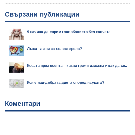
Свързани публикации
9 начина да спрем главоболието без хапчета
Лъжат ли ни за холестерола?
Косата през есента – какви грижи изисква и как да се..
Коя е най-добрата диета според науката?
Коментари