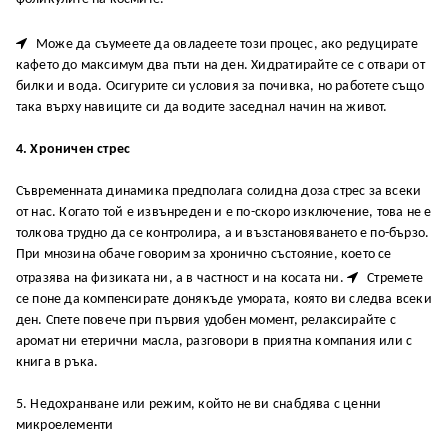

Може да съумеете да овладеете този процес, ако редуцирате
кафето до максимум два пъти на ден. Хидратирайте се с отвари от
билки и вода. Осигурите си условия за почивка, но работете също
така върху навиците си да водите заседнал начин на живот.
4. Хроничен стрес
Съвременната динамика предполага солидна доза стрес за всеки
от нас. Когато той е извънреден и е по-скоро изключение, това не е
толкова трудно да се контролира, а и възстановяването е по-бързо.
При мнозина обаче говорим за хронично състояние, което се

отразява на физиката ни, а в частност и на косата ни.
Стремете
се поне да компенсирате донякъде умората, която ви следва всеки
ден. Спете повече при първия удобен момент, релаксирайте с
аромат ни етерични масла, разговори в приятна компания или с
книга в ръка.
5. Недохранване или режим, който не ви снабдява с ценни
микроелементи