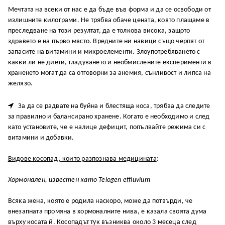
Мечтата на всеки от нас е да бъде във форма и да се освободи от
излишните килограми. Не трябва обаче цената, която плащаме в
преследване на този резултат, да е толкова висока, защото
здравето е на първо място. Вредните ни навици също черпят от
запасите на витамини и микроелементи. Злоупотребяването с
какви ли не диети, гладуването и необмислените експерименти в
храненето могат да са отговорни за анемия, сънливост и липса на
желязо.

За да се радвате на буйна и блестяща коса, трябва да следите
за правилно и балансирано хранене. Когато е необходимо и след
като установите, че е налице дефицит, попълвайте режима си с
витамини и добавки.
Видове косопад, които разпознава медицината
:
Хормонален, известен като Telogen effluvium
Всяка жена, която е родила наскоро, може да потвърди, че
внезапната промяна в хормоналните нива, е казала своята дума
върху косата й. Косопадът тук възниква около 3 месеца след