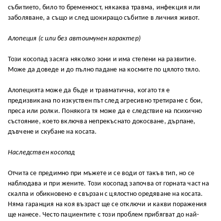
събитието, било то бременност, някаква травма, инфекция или
заболяване, а също и след шокиращо събитие в личния живот.
Алопеция (с или без автоимунен характер)
Този косопад засяга няколко зони и има степени на развитие.
Може да доведе и до пълно падане на космите по цялото тяло.
Алопецията може да бъде и травматична, когато тя е
предизвикана по изкуствен път след агресивно третиране с бои,
преса или ролки. Понякога тя може да е следствие на психично
състояние, което включва непрекъснато докосване, дърпане,
дъвчене и скубане на косата.
Наследствен косопад
Отчита се предимно при мъжете и се води от такъв тип, но се
наблюдава и при жените. Този косопад започва от горната част на
скалпа и обикновено е свързан с цялостно оредяване на косата.
Няма гаранция на коя възраст ще се отключи и какви поражения
ще нанесе. Често пациентите с този проблем прибягват до най-