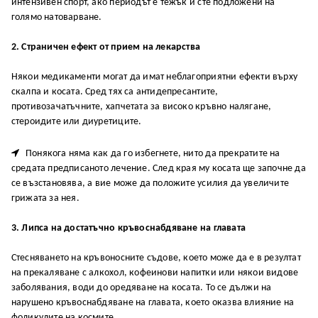
интензивен спорт, ако периодът е тежък и сте подложени на
голямо натоварване.
2. Страничен ефект от прием на лекарства
Някои медикаменти могат да имат неблагоприятни ефекти върху
скалпа и косата. Сред тях са антидепресантите,
противозачатъчните, хапчетата за високо кръвно налягане,
стероидите или диуретиците.

Понякога няма как да го избегнете, нито да прекратите на
средата предписаното лечение. След края му косата ще започне да
се възстановява, а вие може да положите усилия да увеличите
грижата за нея.
3. Липса на достатъчно кръвоснабдяване на главата
Стесняването на кръвоносните съдове, което може да е в резултат
на прекаляване с алкохол, кофеинови напитки или някои видове
заболявания, води до оредяване на косата. То се дължи на
нарушено кръвоснабдяване на главата, което оказва влияние на
фоликулите на космите.