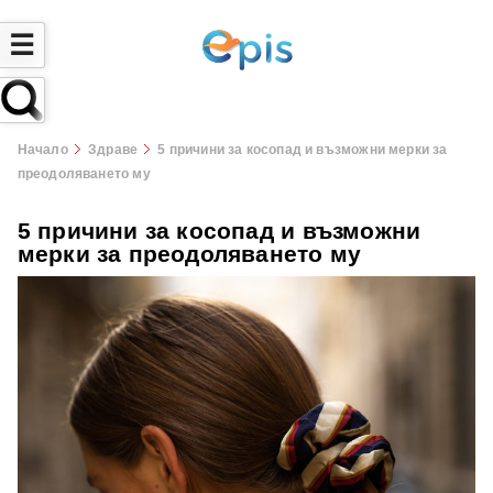
☰
Начало
Здраве
5 причини за косопад и възможни мерки за
преодоляването му
5 причини за косопад и възможни
мерки за преодоляването му