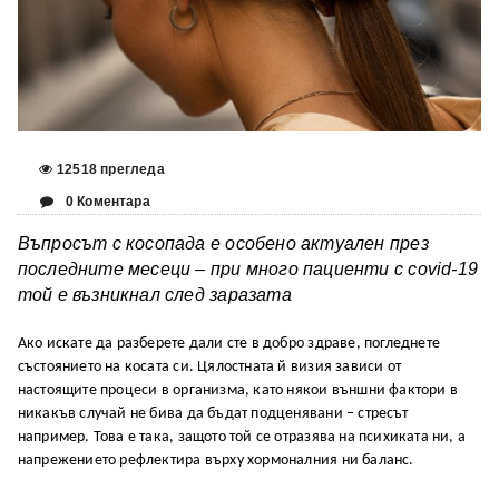
12518 прегледа
0 Коментара
Въпросът с косопада е особено актуален през
последните месеци – при много пациенти с covid-19
той е възникнал след заразата
Ако искате да разберете дали сте в добро здраве, погледнете
състоянието на косата си. Цялостната й визия зависи от
настоящите процеси в организма, като някои външни фактори в
никакъв случай не бива да бъдат подценявани – стресът
например. Това е така, защото той се отразява на психиката ни, а
напрежението рефлектира върху хормоналния ни баланс.