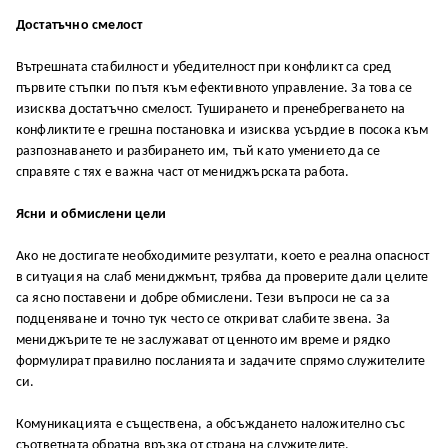
Достатъчно смелост
Вътрешната стабилност и убедителност при конфликт са сред
първите стъпки по пътя към ефективното управление. За това се
изисква достатъчно смелост. Туширането и пренебрегването на
конфликтите е грешна постановка и изисква усърдие в посока към
разпознаването и разбирането им, тъй като умението да се
справяте с тях е важна част от мениджърската работа.
Ясни и обмислени цели
Ако не достигате необходимите резултати, което е реална опасност
в ситуация на слаб мениджмънт, трябва да проверите дали целите
са ясно поставени и добре обмислени. Тези въпроси не са за
подценяване и точно тук често се откриват слабите звена. За
мениджърите те не заслужават от ценното им време и рядко
формулират правилно посланията и задачите спрямо служителите
си.
Комуникацията е съществена, а обсъждането наложително със
съответната обратна връзка от страна на служителите.