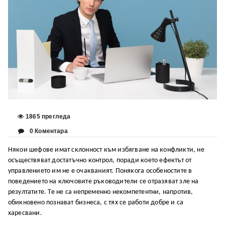
1865 прегледа
0 Коментара
Някои шефове имат склонност към избягване на конфликти, не
осъществяват достатъчно контрол, поради което ефектът от
управлението им не е очакваният. Понякога особеностите в
поведението на ключовите ръководители се отразяват зле на
резултатите. Те не са непременно некомпетентни, напротив,
обикновено познават бизнеса, с тях се работи добре и са
харесвани.