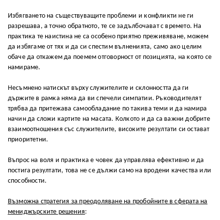
Избягването на съществуващите проблеми и конфликти не ги
разрешава, а точно обратното, те се задълбочават с времето. На
практика те наистина не са особено приятно преживяване, можем
да избягаме от тях и да си спестим вълненията, само ако целим
обаче да откажем да поемем отговорност от позицията, на която се
намираме.
Несъмнено натискът върху служителите и склонността да ги
държите в рамка няма да ви спечели симпатии. Ръководителят
трябва да притежава самообладание по такива теми и да намира
начин да сложи картите на масата. Колкото и да са важни добрите
взаимоотношения със служителите, високите резултати си остават
приоритетни.
Въпрос на воля и практика е човек да управлява ефективно и да
постига резултати, това не се дължи само на вродени качества или
способности.
Възможна стратегия за преодоляване на пробойните в сферата на
мениджърските решения
: