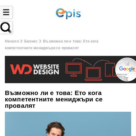
☰
Начало
Бизнес
Възможно ли е това: Ето кога
компетентните мениджъри се провалят
Възможно ли е това: Ето кога
компетентните мениджъри се
провалят