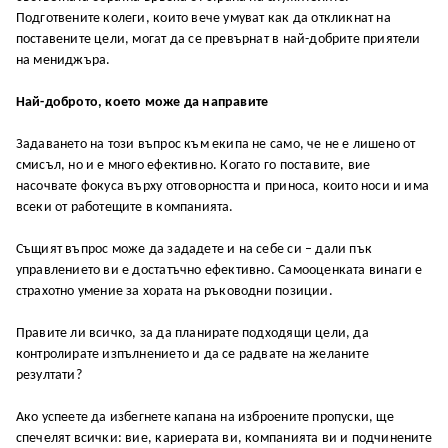
Подготвените колеги, които вече умуват как да откликнат на
поставените цели, могат да се превърнат в най-добрите приятели
на мениджъра.
Най-доброто, което може да направите
Задаването на този въпрос към екипа не само, че не е лишено от
смисъл, но и е много ефективно. Когато го поставите, вие
насочвате фокуса върху отговорността и приноса, които носи и има
всеки от работещите в компанията.
Същият въпрос може да зададете и на себе си – дали пък
управлението ви е достатъчно ефективно. Самооценката винаги е
страхотно умение за хората на ръководни позиции.
Правите ли всичко, за да планирате подходящи цели, да
контролирате изпълнението и да се радвате на желаните
резултати?
Ако успеете да избегнете капана на изброените пропуски, ще
спечелят всички: вие, кариерата ви, компанията ви и подчинените