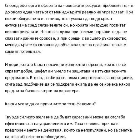
Според експерти в сферата на човешките ресурси, проблемът е, че
до около една четвърт от мениджърите реално не управляват. При
някои общуването е на ниво, те съумяват да поддържат
ентусиазма сред служителите си, но хората им трудно постигат
високи резултати. Често се случва при големи поръчки те да не
спазват крайните срокове, а при срещи с висшето ръководство,
мениджърите са склонни да обясняват, че на практика такъв е
самият потенциал.
И дори, когато бъдат посочени конкретни персони, които не се
справят добре, шефът им умело ги защитава и изтъква техните
предимства. В това, разбира се, няма нищо толкова за порицание,
стига зад подбудите да се подкрепи екипа да не се криеха някои
вредни за бизнеса черти на характера.
Какви могат да са причините за този феномен?
Твърде силното желание да бъдат харесвани може да отслаби
ефективността на управлението им. Това се явява пречка в
предприемането на действия, които са непопулярни, но за сметка
на това абсолютно необходими.