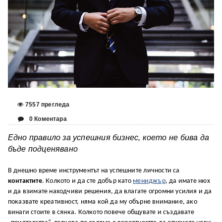
7557 прегледа
0 Коментара
Едно правило за успешния бизнес, което не бива да
бъде подценявано
В днешно време инструментът на успешните личности са
контактите
. Колкото и да сте добър като
мениджър
, да имате нюх
и да взимате находчиви решения, да влагате огромни усилия и да
показвате креативност, няма кой да му обърне внимание, ако
винаги стоите в сянка. Колкото повече общувате и създавате