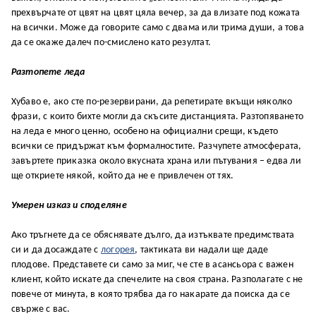
прехвърчате от цвят на цвят цяла вечер, за да влизате под кожата
на всички. Може да говорите само с двама или трима души, а това
да се окаже далеч по-смислено като резултат.
Разтопете леда
Хубаво е, ако сте по-резервирани, да репетирате вкъщи няколко
фрази, с които бихте могли да скъсите дистанцията. Разтопяването
на леда е много ценно, особено на официални срещи, където
всички се придържат към формалностите. Разчупете атмосферата,
завъртете приказка около вкусната храна или пътувания – едва ли
ще откриете някой, който да не е привлечен от тях.
Умерен изказ и споделяне
Ако тръгнете да се обяснявате дълго, да изтъквате предимствата
си и да досаждате с
логорея
, тактиката ви надали ще даде
плодове. Представете си само за миг, че сте в асансьора с важен
клиент, който искате да спечелите на своя страна. Разполагате с не
повече от минута, в която трябва да го накарате да поиска да се
свърже с вас.