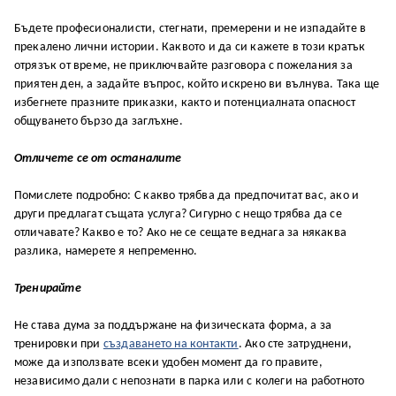
Бъдете професионалисти, стегнати, премерени и не изпадайте в
прекалено лични истории. Каквото и да си кажете в този кратък
отрязък от време, не приключвайте разговора с пожелания за
приятен ден, а задайте въпрос, който искрено ви вълнува. Така ще
избегнете празните приказки, както и потенциалната опасност
общуването бързо да заглъхне.
Отличете се от останалите
Помислете подробно: С какво трябва да предпочитат вас, ако и
други предлагат същата услуга? Сигурно с нещо трябва да се
отличавате? Какво е то? Ако не се сещате веднага за някаква
разлика, намерете я непременно.
Тренирайте
Не става дума за поддържане на физическата форма, а за
тренировки при
създаването на контакти
. Ако сте затруднени,
може да използвате всеки удобен момент да го правите,
независимо дали с непознати в парка или с колеги на работното