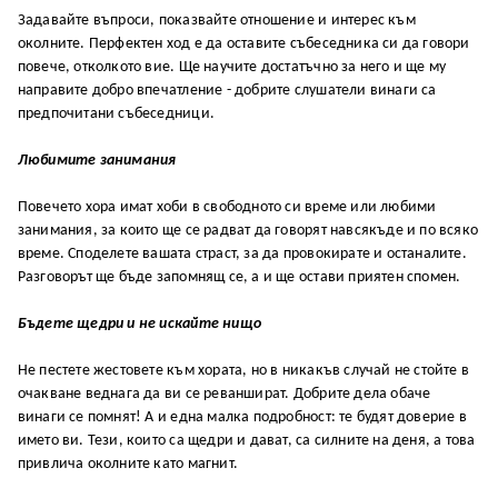
Задавайте въпроси, показвайте отношение и интерес към
околните. Перфектен ход е да оставите събеседника си да говори
повече, отколкото вие. Ще научите достатъчно за него и ще му
направите добро впечатление - добрите слушатели винаги са
предпочитани събеседници.
Любимите занимания
Повечето хора имат хоби в свободното си време или любими
занимания, за които ще се радват да говорят навсякъде и по всяко
време. Споделете вашата страст, за да провокирате и останалите.
Разговорът ще бъде запомнящ се, а и ще остави приятен спомен.
Бъдете щедри и не искайте нищо
Не пестете жестовете към хората, но в никакъв случай не стойте в
очакване веднага да ви се реваншират. Добрите дела обаче
винаги се помнят! А и една малка подробност: те будят доверие в
името ви. Тези, които са щедри и дават, са силните на деня, а това
привлича околните като магнит.