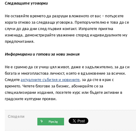
Следващите уговорки
Не оставяйте времето да разруши вложеното от вас – потърсете
хората отново за следваща уговорка. Препоръчително е това да се
случи до два дни след първия контакт. Изпратете приятна
изненада, демонстрирайте уважение според индивидуалните му
предпочитания.
Информирани и готови за нови знания
Не е срамно да се учиш цял живот, даже е задължително, за да си
богата и многопластова личност, която е вдъхновение за всички.
Следете
актуалните събития и новините
, за да сте в крак с
времето. Четете блогове за бизнес, абонирайте се за
специализирани издания, посетете курс или бъдете активни в
градските културни прояви.
Сподели