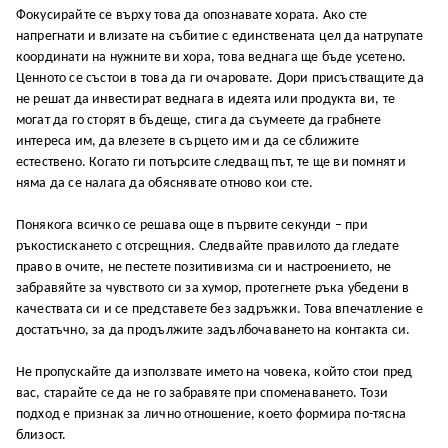
Фокусирайте се върху това да опознавате хората. Ако сте
напрегнати и влизате на събитие с единствената цел да натрупате
координати на нужните ви хора, това веднага ще бъде усетено.
Ценното се състои в това да ги очаровате. Дори присъстващите да
не решат да инвестират веднага в идеята или продукта ви, те
могат да го сторят в бъдеще, стига да съумеете да грабнете
интереса им, да влезете в сърцето им и да се сближите
естествено. Когато ги потърсите следващ път, те ще ви помнят и
няма да се налага да обяснявате отново кои сте.
Понякога всичко се решава още в първите секунди – при
ръкостискането с отсрещния. Следвайте правилото да гледате
право в очите, не пестете позитивизма си и настроението, не
забравяйте за чувството си за хумор, протегнете ръка убедени в
качествата си и се представете без задръжки. Това впечатление е
достатъчно, за да продължите задълбочаването на контакта си.
Не пропускайте да използвате името на човека, който стои пред
вас, старайте се да не го забравяте при споменаването. Този
подход е признак за лично отношение, което формира по-тясна
близост.