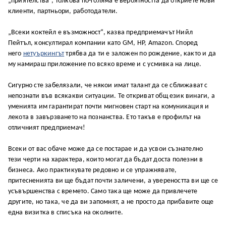
„приятелства“, толкова по-голяма е вероятността да откриете нови
клиенти, партньори, работодатели.
„Всеки коктейл е възможност“, казва предприемачът Нийл
Пейтъл, консултирал компании като GM, HP, Amazon. Според
него
нетуъркингът
трябва да ти е заложен по рождение, както и да
му намираш приложение по всяко време и с усмивка на лице.
Сигурно сте забелязали, че някои имат талант да се сближават с
непознати във всякакви ситуации. Те откриват общ език винаги, а
уменията им гарантират почти мигновен старт на комуникация и
лекота в завързването на познанства. Ето такъв е профилът на
отличният предприемач!
Всеки от вас обаче може да се постарае и да усвои съзнателно
тези черти на характера, които могат да бъдат доста полезни в
бизнеса. Ако практикувате редовно и се упражнявате,
притесненията ви ще бъдат почти заличени, а увереността ви ще се
усъвършенства с времето. Само така ще може да привлечете
другите, но така, че да ви запомнят, а не просто да прибавите още
една визитка в списъка на околните.