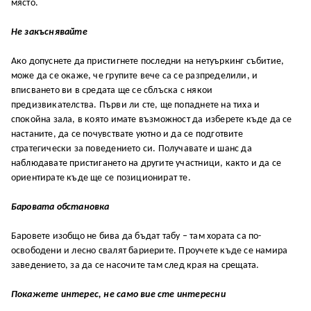
място.
Не закъснявайте
Ако допуснете да пристигнете последни на нетуъркинг събитие,
може да се окаже, че групите вече са се разпределили, и
вписването ви в средата ще се сблъска с някои
предизвикателства. Първи ли сте, ще попаднете на тиха и
спокойна зала, в която имате възможност да изберете къде да се
настаните, да се почувствате уютно и да се подготвите
стратегически за поведението си. Получавате и шанс да
наблюдавате пристигането на другите участници, както и да се
ориентирате къде ще се позиционират те.
Баровата обстановка
Баровете изобщо не бива да бъдат табу – там хората са по-
освободени и лесно свалят бариерите. Проучете къде се намира
заведението, за да се насочите там след края на срещата.
Покажете интерес, не само вие сте интересни