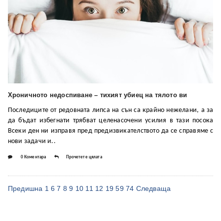
Хроничното недоспиване – тихият убиец на тялото ви
Последиците от редовната липса на сън са крайно нежелани, а за
да бъдат избегнати трябват целенасочени усилия в тази посока
Всеки ден ни изправя пред предизвикателството да се справяме с
нови задачи и..
0 Коментара
Прочетете цялата
Предишна
1
6
7
8
9
10
11
12
19
59
74
Следваща