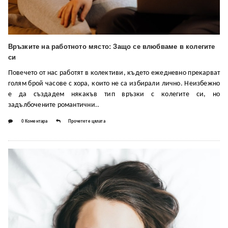
Връзките на работното място: Защо се влюбваме в колегите
си
Повечето от нас работят в колективи, където ежедневно прекарват
голям брой часове с хора, които не са избирали лично. Неизбежно
е да създадем някакъв тип връзки с колегите си, но
задълбочените романтични..
0 Коментара
Прочетете цялата