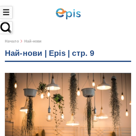
☰
Начало
Най-нови
Най-нови | Epis | стр. 9