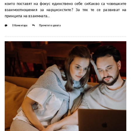
които поставят на фокус единствено себе сиКакво са човешките
взаимоотношения за нарцисистите? За тях те се развиват на
принципа на взаимната..
0 Коментара
Прочетете цялата