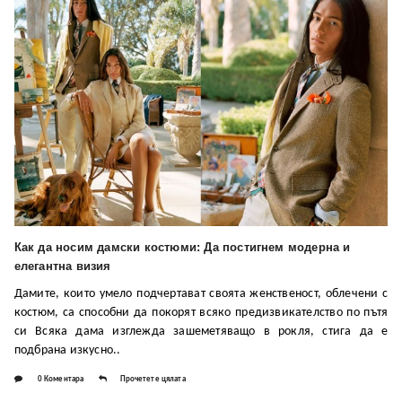
Как да носим дамски костюми: Да постигнем модерна и
елегантна визия
Дамите, които умело подчертават своята женственост, облечени с
костюм, са способни да покорят всяко предизвикателство по пътя
си Всяка дама изглежда зашеметяващо в рокля, стига да е
подбрана изкусно..
0 Коментара
Прочетете цялата